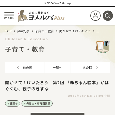
KADOKAWA Group
未来に種をまく
新規会員登
メニューを開閉する
検
TOP
plus記事
子育て・教育
聞かせて！けいたろう
...
Children & Education
子育て・教育
前の回
一覧へ
次の回
聞かせて！けいたろう 第2回 「赤ちゃん絵本」がは
ぐくむ、親子のきずな
2020年08月13日 08:00 公開
保護者
保育士・幼稚園教諭