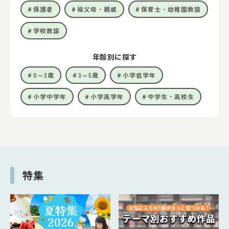
保護者
祖父母・親戚
保育士・幼稚園教諭
学校教諭
年齢別に探す
0～2歳
3～5歳
小学低学年
小学中学年
小学高学年
中学生・高校生
特集