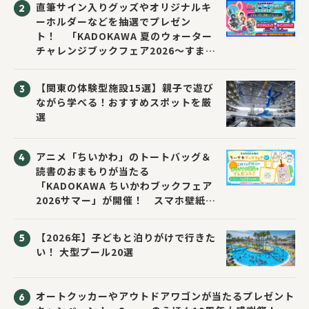
直筆サイン入りグッズやオリジナルキ
ーホルダーなどを抽選でプレゼン
ト！ 「KADOKAWA 夏のウォーター
チャレンジブックフェア2026～すまな
い先生と読書にチャレンジ！～」が開
催！
【関東の体験型施設15選】親子で遊び
ながら学べる！おすすめスポットを厳
選
アニメ「ちいかわ」のトートバッグ＆
読書のおまもりが当たる
「KADOKAWA ちいかわブックフェア
2026サマー」が開催！ スマホ壁紙は
応募者全員にプレゼント！
【2026年】子どもと泊りがけで行きた
い！ 大型プール20選
オートクッカーやアウトドアワゴンが当たるプレゼント