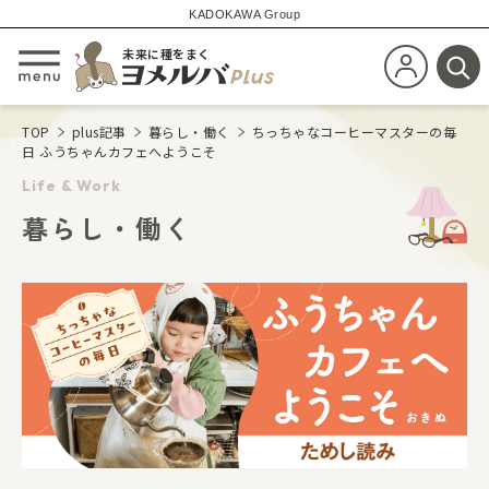
KADOKAWA Group
未来に種をまく
新規会員登
メニューを開閉する
検
TOP
plus記事
暮らし・働く
ちっちゃなコーヒーマスターの毎
日 ふうちゃんカフェへようこそ
Life & Work
暮らし・働く