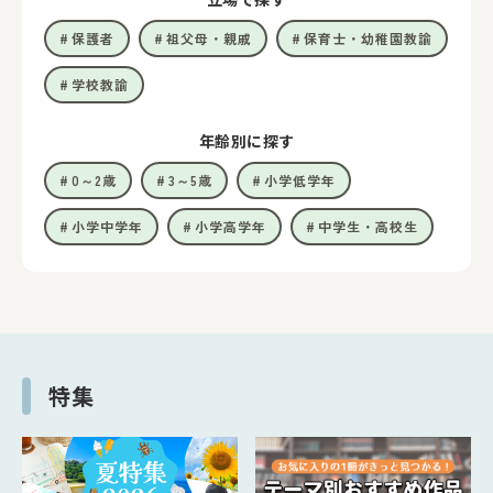
保護者
祖父母・親戚
保育士・幼稚園教諭
学校教諭
年齢別に探す
0～2歳
3～5歳
小学低学年
小学中学年
小学高学年
中学生・高校生
特集