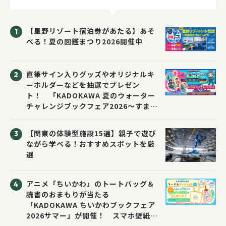
【星野リゾート宿泊券があたる】あそ
べる！夏の図鑑まつり2026開催中
直筆サイン入りグッズやオリジナルキ
ーホルダーなどを抽選でプレゼン
ト！ 「KADOKAWA 夏のウォーター
チャレンジブックフェア2026～すまな
い先生と読書にチャレンジ！～」が開
催！
【関東の体験型施設15選】親子で遊び
ながら学べる！おすすめスポットを厳
選
アニメ「ちいかわ」のトートバッグ＆
読書のおまもりが当たる
「KADOKAWA ちいかわブックフェア
2026サマー」が開催！ スマホ壁紙は
応募者全員にプレゼント！