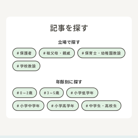
記事を探す
立場で探す
保護者
祖父母・親戚
保育士・幼稚園教諭
学校教諭
年齢別に探す
0～2歳
3～5歳
小学低学年
小学中学年
小学高学年
中学生・高校生