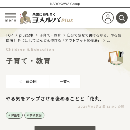
KADOKAWA Group
未来に種をまく
新規会員登
メニューを開閉する
検
TOP
plus記事
子育て・教育
自分で話せて書けるから、やる気
倍増！ 外に出してどんどん伸びる「アウトプット勉強法」
...
Children & Education
子育て・教育
前の回
一覧へ
やる気をアップさせる褒めることと「花丸」
2024年02月21日 12:00 公開
保護者
学校教諭