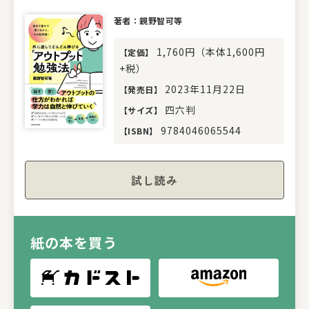
著者：親野智可等
1,760円（本体1,600円
【
定価
】
+税）
2023年11月22日
【
発売日
】
四六判
【
サイズ
】
9784046065544
【
ISBN
】
試し読み
紙の本を買う