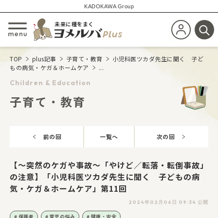
KADOKAWA Group
未来に種をまく
新規会員登
メニューを開閉する
検
TOP
plus記事
子育て・教育
小児科医ツカダ先生に聞く 子ど
もの病気・ケガ＆ホームケア
...
Children & Education
子育て・教育
前の回
一覧へ
次の回
【～突然のケガや事故〜「やけど／転落・転倒事故」
の注意】「小児科医ツカダ先生に聞く 子どもの病
気・ケガ＆ホームケア」第11回
2024年02月06日 09:34 公開
保護者
育児の悩み
健康・安全