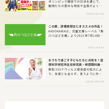
強い!? 動物オリンピック編』と合わせて
オリンピック競技での対決を通じて、
種や時代を超えたアツいバトルがくり
もり上がろう！
動物たちの意外な特技や生態がよくわ
広げられるぞ。だれも見たことがない
かる！ 今回は夏季競技だけでなく冬
スペシャルマッチを見のがすな！
2022.03.04
季競技も！ 動物知識もオリンピック
知識も楽しく身につくよ！
この夏、読書感想文にオススメの作品！
KADOKAWAは、児童文庫レーベル「角
川つばさ文庫」より2021年7月14日
（水）に『今泉先生のゆかいな動物日
記』と『難民選手団 オリンピックを目
2021.07.14
指した７人のストーリー』を刊行いた
しました。どちらもこの夏、読書感想
文にピッタリの作品です。
おうちで過ごす子どもたちに元気を！空
想科学研究所主任研究員・柳田理科雄先
生からのメッセージ
新型コロナウィルス感染症の拡大によ
り、友達とも会えず、思うように外出
もできず自宅で過ごす子どもたちに元
2020.05.09
気を！作家・イラストレーター・監修
の先生たちからの応援メッセージをご
紹介します。