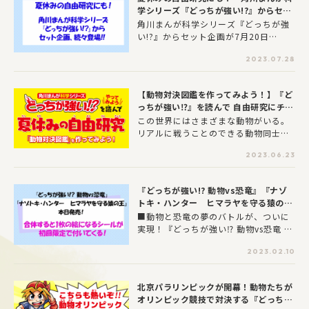
由研究ネタをご紹介します！
学シリーズ『どっちが強い!?』からセッ
ト企画、続々登場!!
角川まんが科学シリーズ『どっちが強
い!?』からセット企画が7月20日
（木）に３点、8月9日（水）に２点発
2023.07.28
売となります。『どっちが強い!?』シ
リーズは、小学生を中心に人気の科学
について学べる学習まんがで、熱いバ
【動物対決図鑑を作ってみよう！】『ど
トルやドラマチックなストーリー、コ
っちが強い⁉』を読んで 自由研究にチャ
ミカルなやり取りを楽しみながら、動
レンジ！
この世界にはさまざまな動物がいる。
物の生態や人体のしくみなど、本格的
リアルに戦うことのできる動物同士も
な科学の知識などを身につけることが
いれば実際には決して戦うことのない
できます。そんな『どっちが強い!?』
2023.06.23
動物同士もいる。自分が好きな動物2頭
シリーズの中から、「危険生物」「昆
を選んで戦わせてみたら、いったいど
虫」「人体」などテーマ別におススメ
んな結末が予想できるかな？
のセットができました。贈り物にぴっ
『どっちが強い!? 動物vs恐竜』『ナゾ
たりのケース入りです。気になるテー
トキ・ハンター ヒマラヤを守る猿の
マを選んで夏休みの自由研究などにも
王』が2月15日に発売！ 合体すると1
■動物と恐竜の夢のバトルが、ついに
活用して頂けますので、ぜひこの機会
枚の絵になるシールが初回限定ではさみ
実現！『どっちが強い⁉︎ 動物vs恐竜 夢
にチェックしてみて下さいね♪
こまれているぞ！
の超時空バトル』ジェイクチーム率い
2023.02.10
る動物軍団と、レインチーム率いる恐
竜軍団が、生物最強をかけて大バト
ル！シベリアトラvsアロサウルスのジ
北京パラリンピックが開幕！動物たちが
ャングルの王者対決や、シャチvsモサ
オリンピック競技で対決する『どっちが
サウルスの海のモンスター対決など、