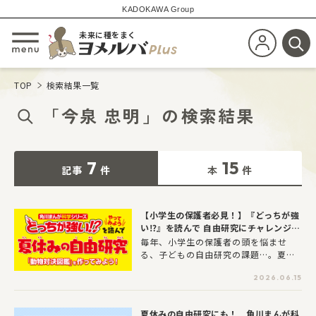
KADOKAWA Group
未来に種をまく
新規会員登
メニューを開閉する
検
TOP
検索結果一覧
「
今泉 忠明
」
の
検索結果
7
15
記事
件
本
件
【小学生の保護者必見！】『どっちが強
い⁉』を読んで 自由研究にチャレンジし
よう！
毎年、小学生の保護者の頭を悩ませ
る、子どもの自由研究の課題…。夏休
みの宿題の中でも最も苦労する課題の
2026.06.15
１つと言えるのではないでしょうか？
ということで、この記事では子ども
たちが夢中になること間違いなしの自
夏休みの自由研究にも！ 角川まんが科