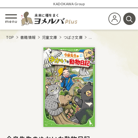
KADOKAWA Group
未来に種をまく
新規会員登
メニューを開閉する
検
TOP
書籍情報
児童文庫
つばさ文庫
...