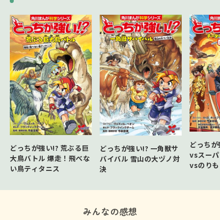
どっちが強
どっちが強い!? 荒ぶる巨
どっちが強い!? 一角獣サ
vsスー
大鳥バトル 爆走！飛べな
バイバル 雪山の大ヅノ対
vsのり
い鳥ティタニス
決
みんなの感想