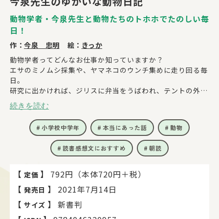
今泉先生のゆかいな動物日記
動物学者・今泉先生と動物たちのトホホでたのしい毎
日！
作：
今泉 忠明
絵：
きっか
動物学者ってどんなお仕事か知っていますか？
エサのミノムシ採集や、ヤマネコのウンチ集めに走り回る毎
日。
研究に出かければ、ジリスに弁当をうばわれ、テントの外に
はまさかの……クマ!?
続きを読む
失敗だらけでトホホ。
だけどとっても楽しい今泉先生の動物調査！
小学校中学年
本当にあった話
動物
小説よりもすごい、ホントの話。
みなさんにこっそり教えちゃいます……！
読書感想文におすすめ
朝読
【
】
792円（本体720円＋税）
定価
【
】
2021年7月14日
発売日
【
】
新書判
サイズ