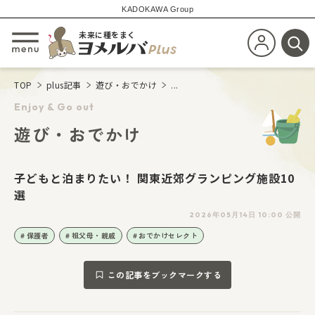
KADOKAWA Group
未来に種をまく
新規会員登
メニューを開閉する
検
TOP
plus記事
遊び・おでかけ
...
Enjoy & Go out
遊び・おでかけ
子どもと泊まりたい！ 関東近郊グランピング施設10
選
2026年05月14日 10:00 公開
保護者
祖父母・親戚
おでかけセレクト
この記事をブックマークする