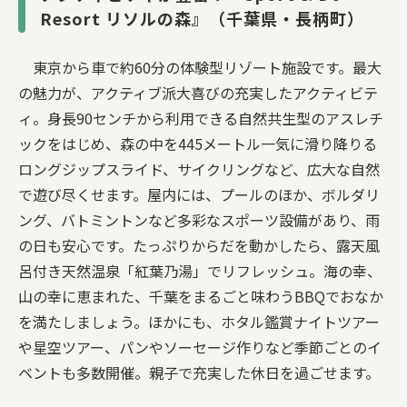
Resort リソルの森』（千葉県・長柄町）
東京から車で約60分の体験型リゾート施設です。最大
の魅力が、アクティブ派大喜びの充実したアクティビテ
ィ。身長90センチから利用できる自然共生型のアスレチ
ックをはじめ、森の中を445メートル一気に滑り降りる
ロングジップスライド、サイクリングなど、広大な自然
で遊び尽くせます。屋内には、プールのほか、ボルダリ
ング、バトミントンなど多彩なスポーツ設備があり、雨
の日も安心です。たっぷりからだを動かしたら、露天風
呂付き天然温泉「紅葉乃湯」でリフレッシュ。海の幸、
山の幸に恵まれた、千葉をまるごと味わうBBQでおなか
を満たしましょう。ほかにも、ホタル鑑賞ナイトツアー
や星空ツアー、パンやソーセージ作りなど季節ごとのイ
ベントも多数開催。親子で充実した休日を過ごせます。