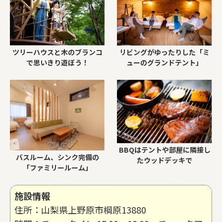
ツリーハウスと木のブランコ
リビングがゆったりした「ミ
で思いきり遊ぼう！
ューのグランドテント」
BBQはテントや部屋に隣接し
バスルーム、シンク完備の
たウッドデッキで
「ファミリールーム」
施設情報
住所：山梨県上野原市棡原13880