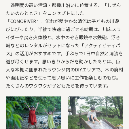
透明度の高い清流・都幾川沿いに位置する、「しぜん
たいのひととき」をコンセプトにした
『COMORIVER』。流れが穏やかな清流は子どもの川遊
びにぴったり。半袖で快適に過ごせる時期は、川床スラ
イダーや焚き火体験と、水中のぞき眼鏡や水鉄砲、浮き
輪などのレンタルがセットになった「アクティビティパ
ス」の活用がおすすめです。手ぶらで1日中自然と清流を
遊び尽くせます。思いきりからだを動かしたあとは、巨
大な本棚に囲まれたラウンジ内のDIYエリアで、木の廃材
や画用紙などを使って思い思いに工作を楽しむのも◎。
たくさんのワクワクが子どもたちを待っています。