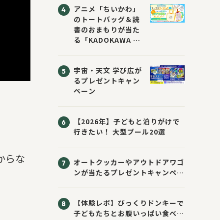
アニメ「ちいかわ」
のトートバッグ＆読
書のおまもりが当た
る「KADOKAWA ち
いかわブックフェア
2026サマー」が開
宇宙・天文 学び広が
催！ スマホ壁紙は
るプレゼントキャン
応募者全員にプレゼ
ペーン
ント！
【2026年】子どもと泊りがけで
行きたい！ 大型プール20選
からな
オートクッカーやアウトドアワゴ
ンが当たるプレゼントキャンペー
ン！ Sassyのえほん10周年大
感謝祭！
【体験レポ】びっくりドンキーで
子どもたちとお腹いっぱい食べて