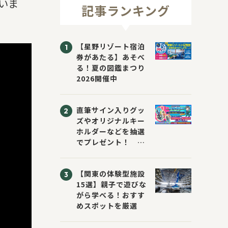
いま
記事ランキング
【星野リゾート宿泊
券があたる】あそべ
る！夏の図鑑まつり
2026開催中
直筆サイン入りグッ
ズやオリジナルキー
ホルダーなどを抽選
でプレゼント！
「KADOKAWA 夏の
ウォーターチャレン
【関東の体験型施設
ジブックフェア2026
15選】親子で遊びな
～すまない先生と読
がら学べる！おすす
書にチャレンジ！
めスポットを厳選
～」が開催！