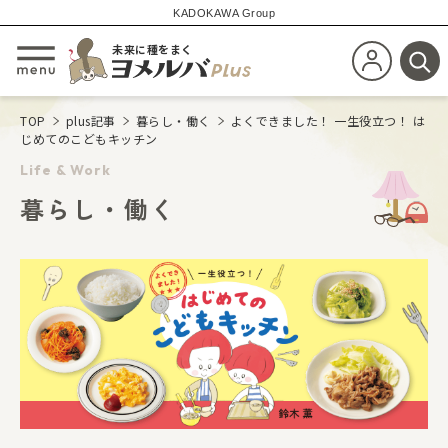
KADOKAWA Group
未来に種をまく
新規会員登
メニューを開閉する
検
TOP
plus記事
暮らし・働く
よくできました！ 一生役立つ！ は
じめてのこどもキッチン
Life & Work
暮らし・働く