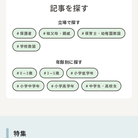
記事を探す
立場で探す
保護者
祖父母・親戚
保育士・幼稚園教諭
学校教諭
年齢別に探す
0～2歳
3～5歳
小学低学年
小学中学年
小学高学年
中学生・高校生
特集