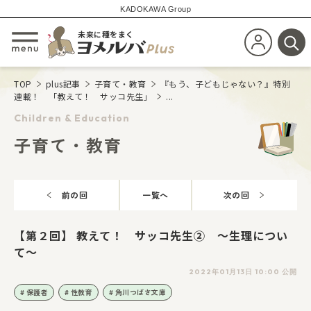
KADOKAWA Group
未来に種をまく
新規会員登
メニューを開閉する
検
TOP
plus記事
子育て・教育
『もう、子どもじゃない？』特別
連載！ 「教えて！ サッコ先生」
...
Children & Education
子育て・教育
前の回
一覧へ
次の回
【第２回】 教えて！ サッコ先生② ～生理につい
て～
2022年01月13日 10:00 公開
保護者
性教育
角川つばさ文庫