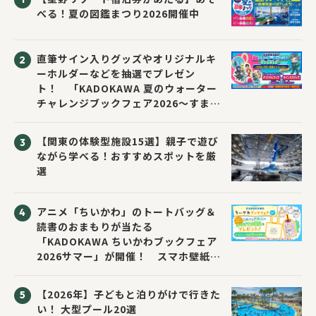
べる！夏の図鑑まつり2026開催中
直筆サイン入りグッズやオリジナルキ
ーホルダーなどを抽選でプレゼン
ト！ 「KADOKAWA 夏のウォーター
チャレンジブックフェア2026～すまな
い先生と読書にチャレンジ！～」が開
催！
【関東の体験型施設15選】親子で遊び
ながら学べる！おすすめスポットを厳
選
アニメ「ちいかわ」のトートバッグ＆
読書のおまもりが当たる
「KADOKAWA ちいかわブックフェア
2026サマー」が開催！ スマホ壁紙は
応募者全員にプレゼント！
【2026年】子どもと泊りがけで行きた
い！ 大型プール20選