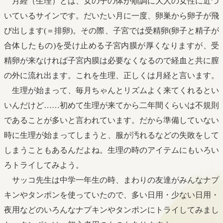
月経（生理）とは、女の子の体が順調に大人の女性に近づ
いているサインです。だいたい月に一度、卵巣から卵子が飛
び出します(＝排卵)。その際、子宮では受精卵(卵子と精子が
合体したもの)を受け止める子宮内膜が厚くなりますが、受
精卵が来なければ子宮内膜は必要なくなるので経血と共に膣
の外に流れ出ます。これを生理、正しくは月経と言います。
生理が始まって、毎月ちゃんとリズムよく来てくれるとい
いんだけど……初めて生理が来てから二年間くらいは不規則
であることが多いと言われています。だから準備していない
時に生理が始まってしまうと、服が汚れるなどの失敗をして
しまうこともあるんだよね。生理の時のアイテムにもいろい
ろトライしてみよう。
サッコ先生は中学一年生の時、まわりの友達がみんなナプ
キンやタンポンを使っていたので、多い日用・少ない日用・
夜用などのいろんなナプキンやタンポンにトライしてみまし