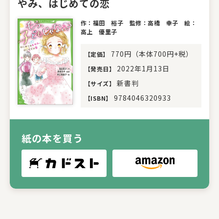
やみ、はじめての恋
作：福田 裕子 監修：高橋 幸子 絵：
高上 優里子
770円（本体700円+税）
【
定価
】
2022年1月13日
【
発売日
】
新書判
【
サイズ
】
9784046320933
【
ISBN
】
紙の本を買う