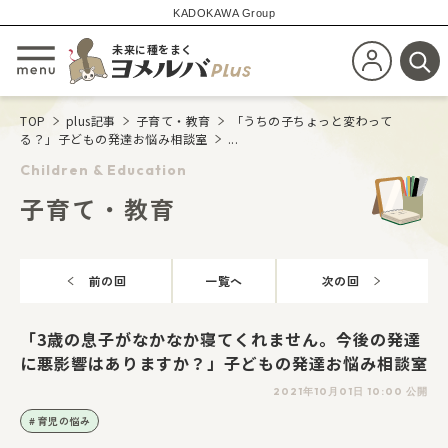
KADOKAWA Group
未来に種をまく
新規会員登
メニューを開閉する
検
TOP
plus記事
子育て・教育
「うちの子ちょっと変わって
る？」子どもの発達お悩み相談室
...
Children & Education
子育て・教育
前の回
一覧へ
次の回
「3歳の息子がなかなか寝てくれません。今後の発達
に悪影響はありますか？」子どもの発達お悩み相談室
2021年10月01日 10:00 公開
育児の悩み