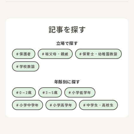
記事を探す
立場で探す
保護者
祖父母・親戚
保育士・幼稚園教諭
学校教諭
年齢別に探す
0～2歳
3～5歳
小学低学年
小学中学年
小学高学年
中学生・高校生