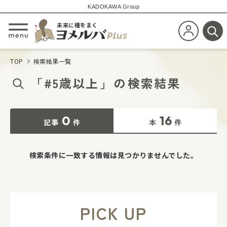
KADOKAWA Group
未来に種をまく
新規会員登
メニューを開閉する
検
TOP
検索結果一覧
「
#5歳以上
」
の
検索結果
0
16
記事
件
本
件
検索条件に一致する情報は見つかりませんでした。
PICK UP