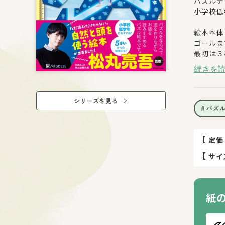
パズルデ
小学校低
絵本本体
ゴールま
最初は３
お子さま
続きを
ウィズリ
ネズミの
シリーズを見る
ところが
パズ
「このま
ウィズリ
まほうの
【
定価
【
サイ
＊絵本・
険』と同
紙