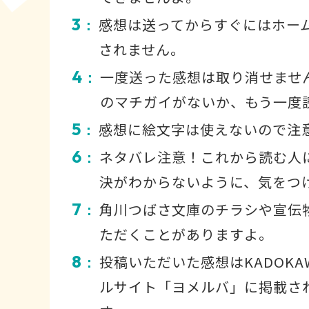
3
感想は送ってからすぐにはホー
：
されません。
4
一度送った感想は取り消せませ
：
のマチガイがないか、もう一度
5
感想に絵文字は使えないので注
：
6
ネタバレ注意！これから読む人
：
決がわからないように、気をつ
7
角川つばさ文庫のチラシや宣伝
：
ただくことがありますよ。
8
投稿いただいた感想はKADOKA
：
ルサイト「ヨメルバ」に掲載さ