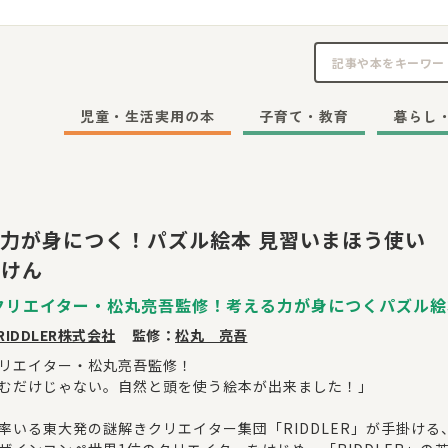
児童・生活実用の本
子育て・教育
暮らし
力が身につく！パズル絵本 見習いまほう使い
うけん
クリエイター・松丸亮吾監修！考える力が身につくパズル絵
RIDDLER株式会社
監修：
松丸 亮吾
リエイター・松丸亮吾監修！
むだけじゃない。自然と頭を使う絵本が出来ました！」
率いる東大発の謎解きクリエイター集団「RIDDLER」が手掛け