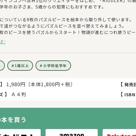
ザインコンペ世界1位のクリエイターをはじめ、「RIDDLER」
学年のお子さま、5歳からの知育にもおすすめです。
についている9枚のパズルピースを絵本から取り外して使います。
で道がつながるようにパズルピースを並べ替えてみましょう。
枚のピースを使うパズルからスタート！物語が進むにつれ使うピー
に楽しみながら取り組んでいただけるよう、パズルを解きながら物
読む
ンといっしょに、わるい王様に立ち向かえ！
ウィズリンと、ハリネズミのフレッドはとてもなかよし。明るいに
、あたらしくやってきた王さまが「だれにも会えないのろい」をか
ル
5歳以上
小学校低学年
まひとりぼっちはいやだよ」
ンはまほうを使ってフレッドをさがしに行きますが、まだ上手くま
パズルをつないで、ウィズリンを助けよう！
】
1,980円（本体1,800円＋税）
【
発売
】
Ａ４判
【
ズ
ISBN
パズル問題はRIDDLER株式会社ポップアップストア、オンライ
じ内容です。
の本を買う