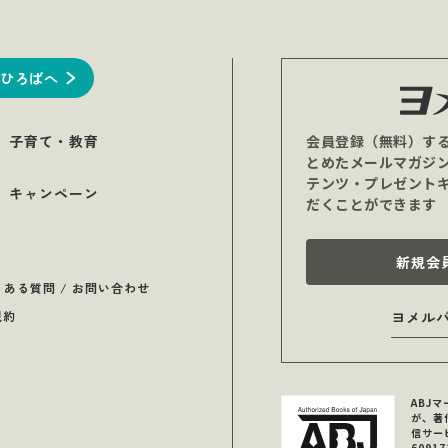
ひろばへ
子育て・教育
会員登録（無料）す
とめたメールマガジ
テンツ・プレゼント
キャンペーン
だくことができます
新規会
くある質問 / お問い合わせ
規約
ヨメル
ABJ
が、著
信サー
6091