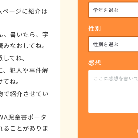
ムページに紹介は
性別
ん。書いたら、字
読みなおしてね。
意してね。
感想
に、犯人や事件解
けてね。
物で紹介させてい
WA児童書ポータ
れることがありま