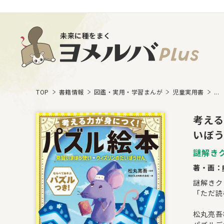
未来に種をまく
TOP
書籍情報
図鑑・実用・学習まんが
児童実用書
...
考える
いぼ
謎解き
著・画：
謎解きク
「ただ読
松丸亮吾