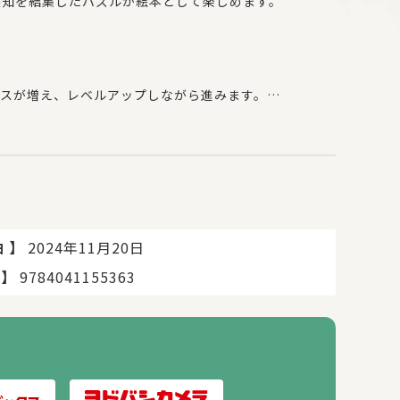
の英知を結集したパズルが絵本として楽しめます。
スが増え、レベルアップしながら進みます。
語が進むストーリー仕立てとなっています。
ぎやかな国でいつもたのしくあそんでいました。
けてしまい、ふたりははなればなれに。
ほうを使えません。
】
2024年11月20日
日
】
9784041155363
ンショップにて販売しておりました『ウィズリンの大冒