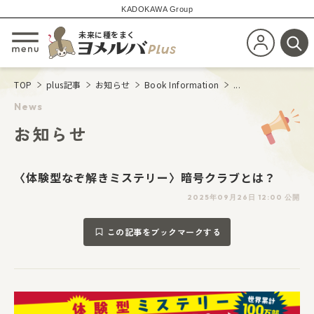
KADOKAWA Group
未来に種をまく
新規会員登
メニューを開閉する
検
TOP
plus記事
お知らせ
Book Information
...
News
お知らせ
〈体験型なぞ解きミステリー〉暗号クラブとは？
2025年09月26日 12:00 公開
この記事をブックマークする