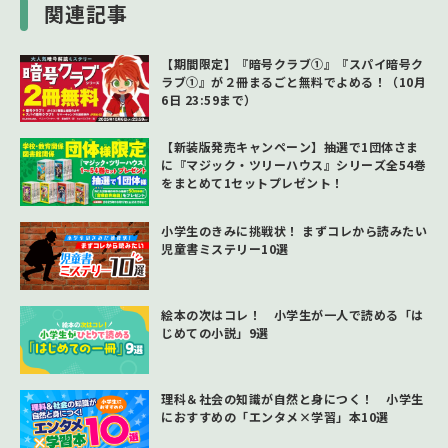
関連記事
【期間限定】『暗号クラブ①』『スパイ暗号ク
ラブ①』が２冊まるごと無料でよめる！（10月
6日 23:59まで）
【新装版発売キャンペーン】抽選で1団体さま
に『マジック・ツリーハウス』シリーズ全54巻
をまとめて1セットプレゼント！
小学生のきみに挑戦状！ まずコレから読みたい
児童書ミステリー10選
絵本の次はコレ！ 小学生が一人で読める「は
じめての小説」9選
理科＆社会の知識が自然と身につく！ 小学生
におすすめの「エンタメ×学習」本10選