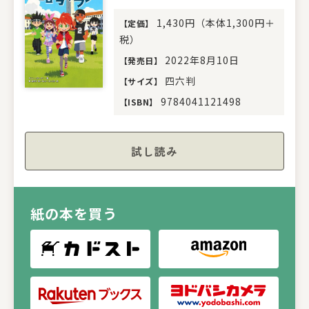
1,430円（本体1,300円＋
【
定価
】
税）
2022年8月10日
【
発売日
】
四六判
【
サイズ
】
9784041121498
【
ISBN
】
試し読み
紙の本を買う