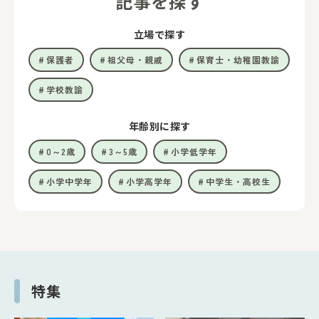
記事を探す
立場で探す
保護者
祖父母・親戚
保育士・幼稚園教諭
学校教諭
年齢別に探す
0～2歳
3～5歳
小学低学年
小学中学年
小学高学年
中学生・高校生
特集