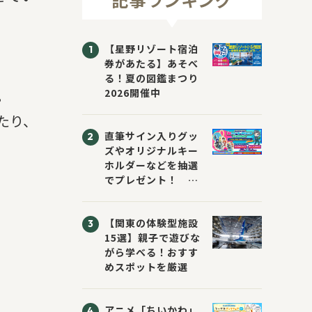
【星野リゾート宿泊
券があたる】あそべ
る！夏の図鑑まつり
2026開催中
。
たり、
直筆サイン入りグッ
ズやオリジナルキー
ホルダーなどを抽選
でプレゼント！
「KADOKAWA 夏の
ウォーターチャレン
【関東の体験型施設
ジブックフェア2026
15選】親子で遊びな
～すまない先生と読
がら学べる！おすす
書にチャレンジ！
めスポットを厳選
～」が開催！
アニメ「ちいかわ」