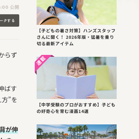
0:00 公開
ークする
【子どもの暑さ対策】ハンズスタッフ
さんに聞く！ 2026年版・猛暑を乗り
切る最新アイテム
からず
伸ばす
方”を
【中学受験のプロがおすすめ】子ども
の好奇心を育む漫画14選
背が伸