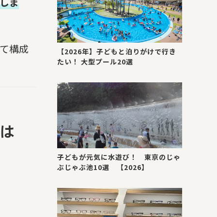
介しま
して構成
【2026年】子どもと泊りがけで行き
たい！ 大型プール20選
背は
子どもが元気に水遊び！ 東京のじゃ
ぶじゃぶ池10選 【2026】