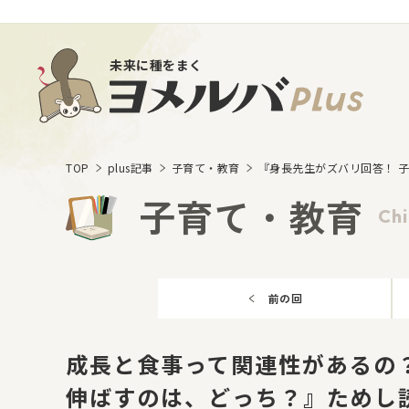
未来に種をまく
TOP
plus記事
子育て・教育
『身長先生がズバリ回答！ 
子育て・教育
Chi
前の回
成長と食事って関連性があるの
伸ばすのは、どっち？』ためし