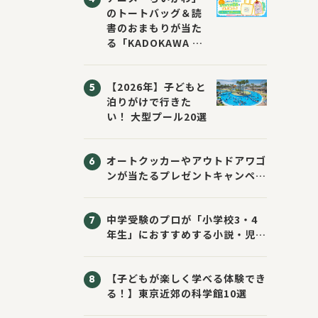
のトートバッグ＆読
書のおまもりが当た
る「KADOKAWA ち
いかわブックフェア
2026サマー」が開
【2026年】子どもと
催！ スマホ壁紙は
泊りがけで行きた
応募者全員にプレゼ
い！ 大型プール20選
ント！
オートクッカーやアウトドアワゴ
ンが当たるプレゼントキャンペー
ン！ Sassyのえほん10周年大
感謝祭！
中学受験のプロが「小学校3・4
年生」におすすめする小説・児童
書10選
【子どもが楽しく学べる体験でき
る！】東京近郊の科学館10選