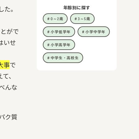
年齢別に探す
した。
0～2歳
3～5歳
ことがで
小学低学年
小学中学年
はいせ
小学高学年
中学生・高校生
大事
で
えて、
べんな
パク質