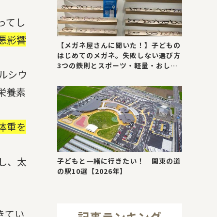
ってし
悪影響
【メガネ屋さんに聞いた！】子どもの
はじめてのメガネ。失敗しない選び方
3つの鉄則とスポーツ・軽量・おしゃ
ルシウ
れが叶う最新トレンド
栄養素
体重を
し、太
子どもと一緒に行きたい！ 関東の道
の駅10選【2026年】
きてい
記事ランキング