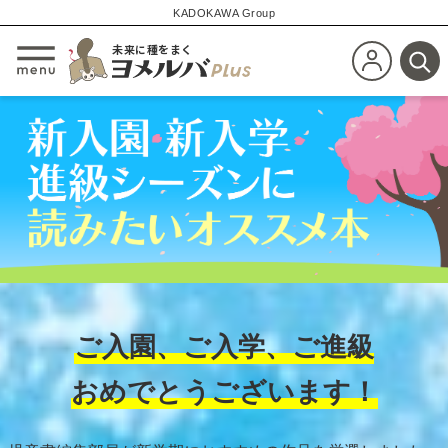
KADOKAWA Group
未来に種をまく
新規会員登
メニューを開閉する
検
ご入園、ご入学、ご進級
おめでとうございます！