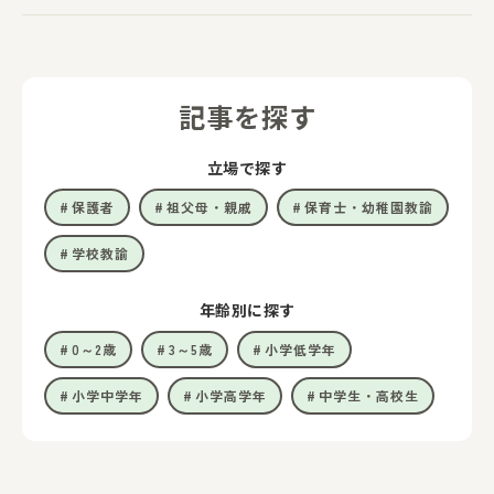
記事を探す
立場で探す
保護者
祖父母・親戚
保育士・幼稚園教諭
学校教諭
年齢別に探す
0～2歳
3～5歳
小学低学年
小学中学年
小学高学年
中学生・高校生