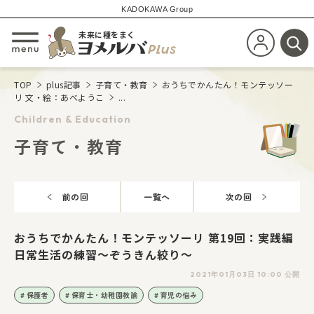
KADOKAWA Group
未来に種をまく
新規会員登
メニューを開閉する
検
TOP
plus記事
子育て・教育
おうちでかんたん！モンテッソー
リ 文・絵：あべようこ
...
Children & Education
子育て・教育
前の回
一覧へ
次の回
おうちでかんたん！モンテッソーリ 第19回：実践編
日常生活の練習～ぞうきん絞り～
2021年01月03日 10:00 公開
保護者
保育士・幼稚園教諭
育児の悩み