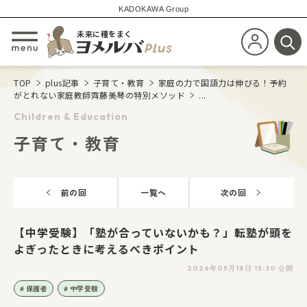
KADOKAWA Group
未来に種をまく
新規会員登
メニューを開閉する
検
TOP
plus記事
子育て・教育
家庭の力で国語力は伸びる！予約
がとれない家庭教師齊藤美琴の特別メソッド
...
Children & Education
子育て・教育
前の回
一覧へ
次の回
【中学受験】「塾が合っていないかも？」転塾が頭を
よぎったときに考えるべきポイント
2026年05月18日 15:30 公開
保護者
中学受験