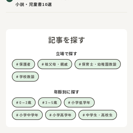
小説・児童書10選
記事を探す
立場で探す
保護者
祖父母・親戚
保育士・幼稚園教諭
学校教諭
年齢別に探す
0～2歳
3～5歳
小学低学年
小学中学年
小学高学年
中学生・高校生