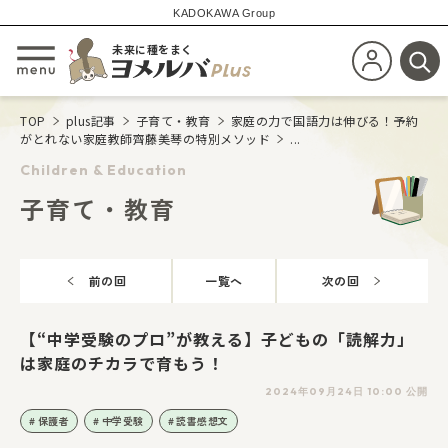
KADOKAWA Group
未来に種をまく
新規会員登
メニューを開閉する
検
TOP
plus記事
子育て・教育
家庭の力で国語力は伸びる！予約
がとれない家庭教師齊藤美琴の特別メソッド
...
Children & Education
子育て・教育
前の回
一覧へ
次の回
【“中学受験のプロ”が教える】子どもの「読解力」
は家庭のチカラで育もう！
2024年09月24日 10:00 公開
保護者
中学受験
読書感想文