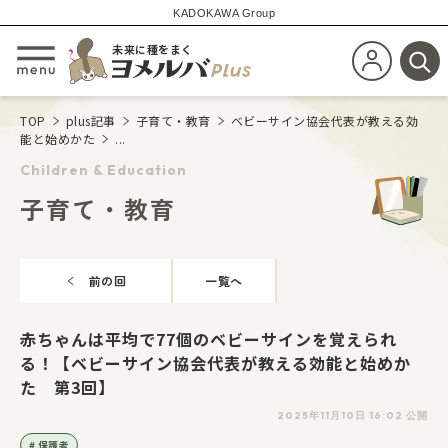
KADOKAWA Group
未来に種をまく
新規会員登
メニューを開閉する
検
TOP
plus記事
子育て・教育
ベビーサイン協会代表が教える効
能と始めかた
...
Children & Education
子育て・教育
前の回
一覧へ
赤ちゃんは平均で77個のベビーサインを覚えられ
る！【ベビーサイン協会代表が教える効能と始めか
た 第3回】
2025年11月10日 16:02 公開
保護者