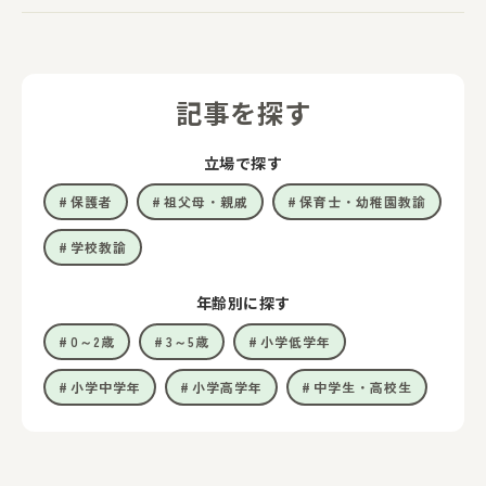
記事を探す
立場で探す
保護者
祖父母・親戚
保育士・幼稚園教諭
学校教諭
年齢別に探す
0～2歳
3～5歳
小学低学年
小学中学年
小学高学年
中学生・高校生