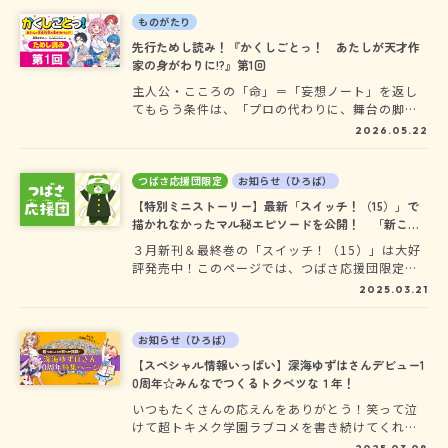
て、にぎやかな毎日が始まります！ 大人気「こ
ちらパーティー編集部っ！」「スイッチ！」「七
ものがたり
色スターズ！」シリーズの深海ゆずはさんがおく
先行ためし読み！『かくしごとっ！ あたしが天才作
る、とびきり楽しいお仕事ラブコメ☆ ひと足早
家の身がわりに!?』第1回
く、ぜひ読んでみてね！
主人公・こころの「命」＝「妄想ノート」を返し
てもらう条件は、「プロの代わりに、舞台の脚本
を書け」……って、どういうこと!?!?!? まさかの
2026.05.22
「推し」やイケメン女子、ナゾのインコも登場し
て、にぎやかな毎日が始まります！ 大人気「こ
ちらパーティー編集部っ！」「スイッチ！」「七
つばさ応援団限定
お知らせ（ひろば）
色スターズ！」シリーズの深海ゆずはさんがおく
【特別ミニストーリー】最新「スイッチ！（15）」で
る、とびきり楽しいお仕事ラブコメ☆ ひと足早
描かれなかったマル秘エピソードを公開！ 「新こち
く、ぜひ読んでみてね！
パっ！」のイラストも特別公開♡
３月新刊＆最終巻の「スイッチ！（15）」は大好
評発売中！このページでは、つばさ応援団限定
で、「スイッチ！（15）」で描かれなかった、ま
2025.03.21
つりと男子たちのマル秘エピソード《特別ミニス
トーリー》、さらに「新こちらパーティー編集部
っ！」の超トキメクイラストを特別に公開するよ
お知らせ（ひろば）
☆
【スペシャル情報いっぱい】深海ゆずはさんデビュー1
0周年☆みんなでつくるトクベツな１年！
いつもたくさんの応えんをありがとう！笑って泣
けて超トキメク学園ラブコメを書き続けてくれて
いる深海ゆずはさんが『こちらパーティー編集部