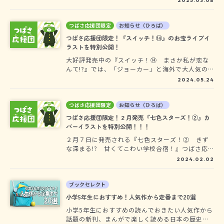
2025.03.08
っ！①』でデビューして10周年！10周年記念して
のうれしい情報がたーーーっくさん！ ぜったい
チェックしてね！
つばさ応援団限定
お知らせ（ひろば）
つばさ応援団限定！『スイッチ！⑭』のお宝ライブイ
ラストを特別公開！
大好評発売中の『スイッチ！⑭ まさか私が恋な
んて!?』では、「ジョーカー」と海外で大人気の
最強アイドル「レイン」がライブ対決！このペー
2024.05.24
ジでは、つばさ応援団限定で、＜ジョーカーと浅
井くんがライブでコラボしちゃう！？お宝ライブ
イラスト＞を特別に公開するよ☆
つばさ応援団限定
お知らせ（ひろば）
つばさ応援団限定！２月発売『七色スターズ！②』カ
バーイラストを特別公開！！！
２月７日に発売される『七色スターズ！② きず
な深まる!? 甘くてこわい学校合宿！』つばさ応
援団限定で、かわいすぎるカバーイラストを見せ
2024.02.02
ちゃうよ♪超個性的なメンバーたちから目が離せ
ないっ！
ブックセレクト
小学5年生におすすめ！人気作から定番まで20選
小学5年生におすすめの読んでおきたい人気作から
話題の新刊、まんがで楽しく読める日本の歴史な