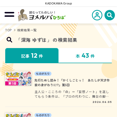
KADOKAWA Group
読むってたのしい！
新規会員登
メニューを開閉する
ヨメルバひろば
検
TOP
検索結果一覧
「
深海 ゆずは
」
の
検索結果
12
43
記事
件
本
件
ものがたり
先行ためし読み！『かくしごとっ！ あたしが天才作
家の身がわりに!?』第5回
主人公・こころの「命」＝「妄想ノート」を返し
てもらう条件は、「プロの代わりに、舞台の脚本
を書け」……って、どういうこと!?!?!? まさかの
2026.06.05
「推し」やイケメン女子、ナゾのインコも登場し
て、にぎやかな毎日が始まります！ 大人気「こ
ちらパーティー編集部っ！」「スイッチ！」「七
ものがたり