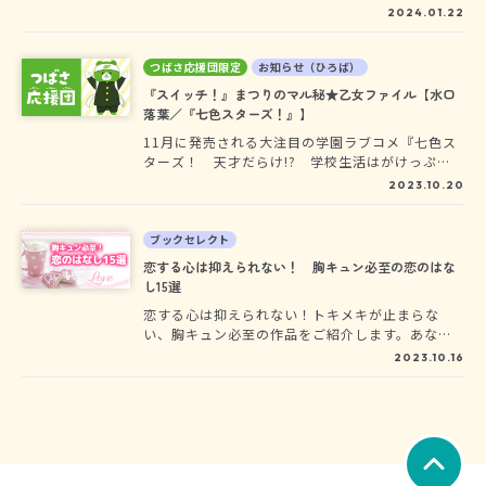
ど、押さえておくべき作品をご紹介します。ぜひ
2024.01.22
お気に入りの一冊を探してみてくださいね。
つばさ応援団限定
お知らせ（ひろば）
『スイッチ！』まつりのマル秘★乙女ファイル【水口
落葉／『七色スターズ！』】
11月に発売される大注目の学園ラブコメ『七色ス
ターズ！ 天才だらけ!? 学校生活はがけっぷ
ち！』。主人公・水口落葉さんのすばらしさを、
2023.10.20
私、日々野まつりがみなさまにお伝えしちゃいま
すよおおお！！！
ブックセレクト
恋する心は抑えられない！ 胸キュン必至の恋のはな
し15選
恋する心は抑えられない！トキメキが止まらな
い、胸キュン必至の作品をご紹介します。あなた
はどんな恋をしてみたいですか？ ぜひお気に入
2023.10.16
りの一冊を見つけてくださいね。