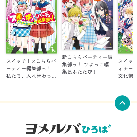
新こちらパーティー編
スイッチ！×こちらパ
スイッチ
集部っ！ ひよっこ編
ーティー編集部っ！
ィナー
集長ふたたび！
私たち、入れ替わっち
文化祭
ゃった！？