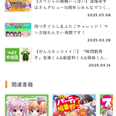
【スペシャル情報いっぱい】深海ゆず
はさんデビュー10周年☆みんなでつくる
トクベツな１年！
2025.03.08
四つ子ぐらし＆ふたごチャレンジ！ マ
ンガ版れんさい再開です！
2025.02.28
【ぜんぶカッコイイ♡】『時間割男
子』音楽くん&家庭科くん&保体くんキ
ャラクターラフ大公開！
2025.03.14
関連書籍