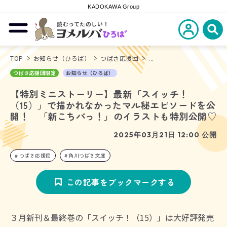
KADOKAWA Group
読むってたのしい！
新規会員登
メニューを開閉する
ヨメルバひろば
検
TOP
お知らせ（ひろば）
つばさ応援団
...
つばさ応援団限定
お知らせ（ひろば）
【特別ミニストーリー】最新「スイッチ！
（15）」で描かれなかったマル秘エピソードを公
開！ 「新こちパっ！」のイラストも特別公開♡
2025年03月21日 12:00 公開
つばさ応援団
角川つばさ文庫
この記事をブックマークする
３月新刊＆最終巻の「スイッチ！（15）」は大好評発売