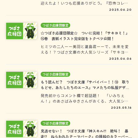
迎えたよ！いつも応援ありがとう。『恐怖コレク
ター 巻ノ二十六 引きさかれた兄妹』が発売し
2025.06.20
たよ！みんなはもうチェックしてくれたかな？今
回の表紙はなんと、千野三兄弟が大集合！イラス
トレーターのよんさんが、こだわって丁寧に描い
つばさ応援団限定
てくれているんだ。実は表紙イラストでは、ヒミ
☆つばさ応援団限定☆ ついに完結！『サキヨミ！』
ツの隠れて見えない部分も、よんさんは描いてく
⑮巻 表紙イラスト完全版をトクベツ公開！
れているのです…！そんなヒミツの全身イラスト
ヒミツの二人ーー美羽と瀧島君ーーで、未来を変
をつばさ応援団のみんなだけに、特別におひろめ
える！？つばさ文庫の大人気シリーズ「サキヨ
しちゃうよ！このイラストを見られるのはここだ
ミ！」が、6月11日（水）に発売する最新刊『サ
け！
2025.06.06
キヨミ！⑮ ヒミツの二人でつむぐ未来』でいよ
いよ完結をむかえます！ここでは、つばさ応援団
のみんなだけに、15巻のカラーイラスト完全版
つばさ応援団限定
を、おひろめしちゃいます！
もう読んだ？ つばさ文庫『サバイバー！！⑩ 取り
もどせ、あたしたちのエース』マメたちの私服デザイ
ンラフを大公開！
発売前からコメント欄で超話題！ 「いみちぇ
ん！」のあさばみゆきさんがおくる、大人気シリ
ーズ『サバイバー！！』最新刊が5月9日に発売さ
2025.05.16
れたよ。みんなはもう、ゲットした？つばさ応援
団のみなさんにだけトクベツに、マメたちの私服
デザインラフを大公開しちゃいます！
つばさ応援団限定
見逃せない！ つばさ文庫『神スキル!!! 絶叫！ 暴
走!? ねらわれたテーマパーク』の挿絵のカラーバー