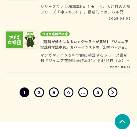
ジョンをヨメルバ会員だけに大公開！
シリーズファン増加率No.１★ 今、大注目の人気
シリーズ『神スキル!!!』。最新刊では、ハル兄と
いっしょに、テーマパークへおでかけ♪ ハラハ
2025.05.02
ラドキドキの物語と、三きょうだいの神かわいさ
はとまらない！ここでは、絶叫アトラクションを
楽しむ、三きょうだいとハル兄の姿をカラーで見
つばさ応援団限定
せちゃうよ。それぞれの表情にもチューモク！！
【理科が好きになるロングセラーが完結】『ジュニア
空想科学読本30』カバーイラストの「幻のバージョ
ン」を限定公開！
マンガやアニメを科学的に検証するシリーズ最新
刊『ジュニア空想科学読本30』を4月9日（水）に
発売しました！12年間続いたこのシリーズがつい
2025.04.18
に完結。カバーイラストには1巻から29巻までの
ヒロインたちが大集合。まちがい探しも生まれた
よ。ぜひ挑戦してみて！
1
2
3
4
...
5