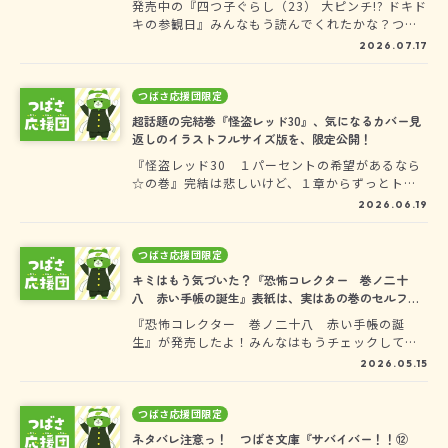
発売中の『四つ子ぐらし（23） 大ピンチ!? ドキド
キの参観日』みんなもう読んでくれたかな？つば
さ文庫のHPで公開された瞬間、『かわいい！』と
2026.07.17
話題になった四つ子たちのイラスト。四人がぎゅ
っと集まったこのカバーイラストは、実は、佐倉
おりこさんが姉妹をひとりずつ描いてくださって
つばさ応援団限定
いるんです！きょうは、応援団員のみなさんだけ
超話題の完結巻『怪盗レッド30』、気になるカバー見
に、姉妹ひとりずつの画像をプレゼントしちゃい
返しのイラストフルサイズ版を、限定公開！
ます✨
『怪盗レッド30 １パーセントの希望があるなら
☆の巻』完結は悲しいけど、１章からずっとトリ
ハダたちっぱなしのカッコイイ本だったよね!?も
2026.06.19
う読んでくれたかな？カバー袖のイラストは、こ
ちら。だけど、じつは、しゅーさんは３人を別々
に描いてくれていたんだ……！その全体像を、応
つばさ応援団限定
援団限定で、見せちゃうよ！
キミはもう気づいた？『恐怖コレクター 巻ノ二十
八 赤い手帳の誕生』表紙は、実はあの巻のセルフオ
マージュ！ヨメルバ会員だけに教えちゃうよ！
『恐怖コレクター 巻ノ二十八 赤い手帳の誕
生』が発売したよ！みんなはもうチェックしてく
れたかな？今回の表紙は、久しぶりのこの3人―フ
2026.05.15
シギ、ジミー、城山（青い傘の男）―だよ！実は
今回の表紙の構図は、ある巻のセルフオマージュ
になっているんだ。君はもう気づいたかな？
つばさ応援団限定
ネタバレ注意っ！ つばさ文庫『サバイバー！！⑫