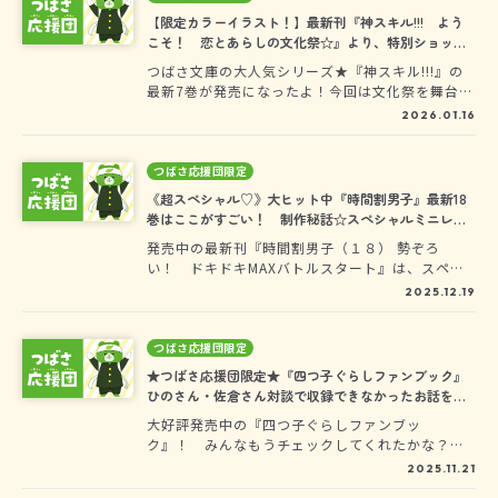
【限定カラーイラスト！】最新刊『神スキル!!! よう
こそ！ 恋とあらしの文化祭☆』より、特別ショット
大公開♪
つばさ文庫の大人気シリーズ★『神スキル!!!』の
最新7巻が発売になったよ！今回は文化祭を舞台
に、神木三きょうだいが大活躍！そして、長女の
2026.01.16
まひるが恋？ 告白――!?ぜったい見逃せない、ドキ
ワク展開がまってるよ☆ここでは、つばさ応援団
のみんなだけに、本文イラストのカラー版を大公
つばさ応援団限定
開！どんな場面なのか……は、ぜひ新刊をチェッ
《超スペシャル♡》大ヒット中『時間割男子』最新18
クしてね！
巻はここがすごい！ 制作秘話☆スペシャルミニレポ
ート公開
発売中の最新刊『時間割男子（１８） 勢ぞろ
い！ ドキドキMAXバトルスタート』は、スペシ
ャルすぎて超話題！この巻でシリーズ累計90万部
2025.12.19
をむかえて、ますますパワーアップしていく「時
間割男子」シリーズを、どうか見のがさないで！
この記事では、18巻のここだけのレポを紹介する
つばさ応援団限定
よ♪これから買う人も、もう買ったよって人も、
★つばさ応援団限定★『四つ子ぐらしファンブック』
チェックしてね～！
ひのさん・佐倉さん対談で収録できなかったお話を大
公開！
大好評発売中の『四つ子ぐらしファンブッ
ク』！ みんなもうチェックしてくれたかな？フ
ァンブックは、ここだけでしか読めない特別な小
2025.11.21
説や、読者アンケートの結果発表、初公開の新情