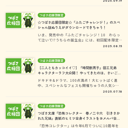
2025.09.19
べき【20巻】をむかえます！＜世界一クラブ＞史
上、最大のピンチ！？とらわれた仲間を救うた
め、爆破寸前の高層タワーをかけあがれ！！！こ
つばさ応援団限定
の発売を記念して……。つばさ応援団の・み・
☆つばさ応援団限定☆『ふたごチャレンジ！』のスペ
ん・な・だけに……っ！新刊・第20巻のカバーイ
シャル版ぬりえがダウンロードできちゃう！
ラストから、今回大活躍の＜世界一クラブ＞のふ
いま、発売中の『ふたごチャレンジ！10 わらっ
たりーーー 光一＆和馬の、超カッコイイ全身イ
て泣いて!?うちらの誕生会』には、初回配本限定
ラストを、おひろめしちゃいます！
で「こころカラフルぬりえ」がはさみこまれてる
2025.08.15
のは、もう知ってるよね。そして！ 今月のつば
さ応援団は、なんと！つばさ応援団限定で、別バ
ージョンのぬりえを大公開。絵がらは、マンガ版
つばさ応援団限定
『ふたごチャレンジ！①』のカバーイラストだよ
【二人ともカッコイイ♡】『時間割男子』図工兄弟
♪いますぐ見にいってダウンロードしちゃおう！
キャラクターラフ大公開！ やってきたのは、さいごの
科目男子……？
ドキドキ&ドラマ、100点満点！大ヒットばく進
中、スペシャルなフェスも開催ちゅうの人気シリ
ーズ「時間割男子」！みんなの前にあらわれたの
2025.07.18
は……あらたな、仲間（？）今回は、前回につづ
きつばさ文庫応援団員限定で、イラストレーター&
漫画家 榎 のとさんの「キャラクターラフ」をスペ
つばさ応援団限定
シャル公開！17巻で、さいごにやってきた「図工
つばさ文庫『恐怖コレクター 巻ノ二十六 引きさか
兄弟」図工ガクくんと図工サクくんのデザインを
れた兄妹』表紙のヒミツ全身イラストをヨメルバ会員
公開するよ♪ カッコいいお洋服の解説つき！
だけに大公開！
「恐怖コレクター」は今年6月でついに10周年を