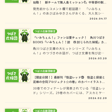
始動！ 新チームで無人島ミッション⁉』中等部の制服
資料＆“あの人”の極秘カットラフを入手！
発売前からコメント欄で超話題！ 「いみちぇ
ん！」のあさばみゆきさんがおくる、大人気シリ
ーズ『サバイバー！！』最新刊が4月8日に発売さ
2026.04.17
れたよ。みんなはもう、ゲットした？本を読んで
くれたつばさ応援団のみなさんにだけトクベツ
に、みんな気になる中等部の制服資料（『サバイ
つばさ応援団限定
バー！！⑫』239ページ挿絵）と、“あの人”の極
『いみちぇん！』ファンは要チェック！ 角川つばさ
秘カットラフ（『サバイバー！！⑫』63ページ挿
BOOKS『いみちぇん！！廻 四.封じられた妹姫』カバ
絵）を大公開しちゃいます！
ーラフを大公開！
角川つばさ文庫の大ヒットシリーズ『いみちぇ
ん！』のつづきのお話が、つばさ文庫を飛び出し
て、角川つばさBOOKSから発売中！みんなの妹・
2026.03.20
りんねちゃんが中学生になって、なんと、ミコト
バヅカイに！？パートナーの文房師は――樹ちゃん
と、まさかのもう一人！ぜひ一巻から読んでみて
つばさ応援団限定
ね♪
【限定公開！】最新刊『怪盗レッド㉙ 怪盗と探偵と
泥棒の合同プロジェクト☆の巻』のカバーイラスト全
体を見せちゃう！
30巻でのフィナーレが発表されている「怪盗レッ
ド」シリーズ。29巻のカバーには、アスカとケイ
の通う学園のメンバーがいっぱい集合してます！
2026.02.20
ロゴなどののっていないイラスト全体を、応援団
限定で見せちゃうよ。
つばさ応援団限定