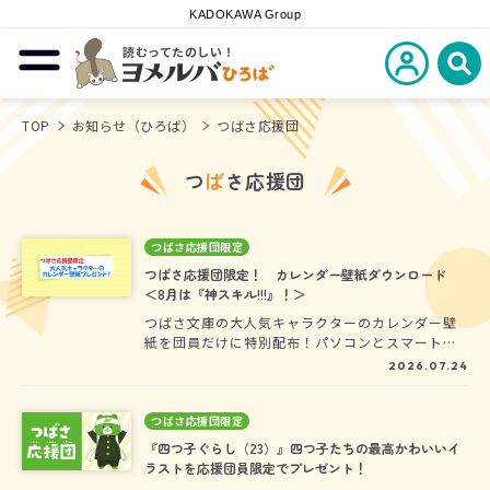
KADOKAWA Group
読むってたのしい！
新規会員登
メニューを開閉する
ヨメルバひろば
検
TOP
お知らせ（ひろば）
つばさ応援団
つ
ば
さ応援団
つばさ応援団限定
つばさ応援団限定！ カレンダー壁紙ダウンロード
＜8月は『神スキル!!!』！＞
つばさ文庫の大人気キャラクターのカレンダー壁
紙を団員だけに特別配布！パソコンとスマートフ
ォンで使用できる2種類をご用意しました。ぜひ、
2026.07.24
ダウンロードして毎月気分を上げてください♪
つばさ応援団限定
『四つ子ぐらし（23）』四つ子たちの最高かわいいイ
ラストを応援団員限定でプレゼント！