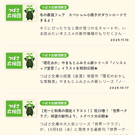
報でいっぱいのキャラクタープロフィールなどな
ど、楽しいページでもりだくさん！今回は、応援
つばさ応援団限定
団限定で、ひのひまりさん・佐倉おりこさんのフ
冬の最強フェア スペシャル小冊子がダウンロードで
ァンブック未収録の対談を掲載しちゃいます！
きるよ！
ファンブックとあわせて読めば、さらに楽しめち
キミにぴったりな１冊が見つかるチャートや、い
ゃうことまちがいなし☆ぜひチェックしてね！
ま読みたいオススメの新作情報がもりだくさん♪
つばさ文庫の「冬の最強フェア」スペシャル小冊
2025.11.10
子がトクベツにダウンロードできます！
つばさ応援団限定
「理花おか」やまもとふみさん新シリーズ『ノンスト
ップ宣言！』イラストを特別公開★
つばさ文庫小説賞《金賞》受賞作「理花のおかし
な実験実」やまもとふみさんの新シリーズ『ノン
ストップ宣言！ わたし、エリート男子校に転
2025.10.17
校！?』が刊行されました。この発売を記念して、
つばさ応援団の・み・ん・なには、トクベツに本
文のモノクロイラストを大公開します！
つばさ応援団限定
【光一と和馬の限定イラスト！】祝20巻！「世界一ク
ラブ」待望の新刊より、トクベツ大公開★
つばさ文庫の大人気シリーズ「世界一クラブ」
が、10月8日（水）に発売する最新刊『世界一ク
ラブ 忍びの試練でタワー爆破！？』で、記念す