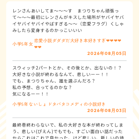
レンさんあいしてま〜〜〜す まつりちゃん頑張っ
て〜〜〜最初にレンさんがキスした場所がヤバイヤバ
イヤバイヤバイやばすぎる〜〜（恋愛フラグ）くしゃ
恋愛小説ダダダだ大好き本好きすぎ❤❤❤❤
小学5年
女
❤❤
2026年08月05日
スウィッチ2パートとか、その後とか、出ないの！？
大好きな小説が終わるなんて、悲しいーー！！
でも、まつりちゃん、誰を選ぶんだろ？
私の予想、合ってるのかな？
気になるーー！！
小学5年
ないしょ
ドタバタコメディの小説好き
2026年08月03日
最終巻終わらないで、私の大好きな本が終わってしま
う、悲しい(ぴえん)でもでも、すごい面白い話だった
からこれはこれで良かった、けど悲しい、新しいの待