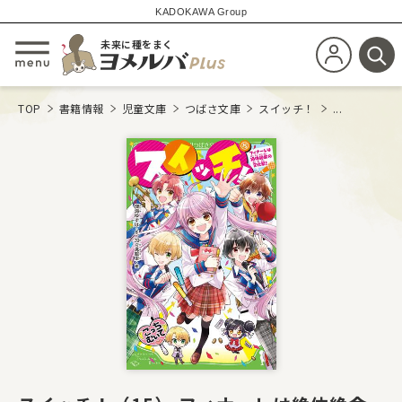
KADOKAWA Group
未来に種をまく
新規会員登
メニューを開閉する
検
TOP
書籍情報
児童文庫
つばさ文庫
スイッチ！
...