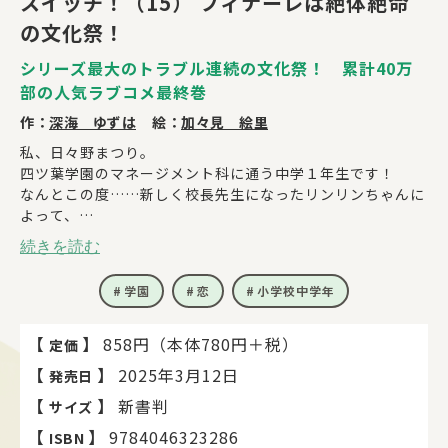
スイッチ！（15） フィナーレは絶体絶命
の文化祭！
シリーズ最大のトラブル連続の文化祭！ 累計40万
部の人気ラブコメ最終巻
作：
深海 ゆずは
絵：
加々見 絵里
私、日々野まつり。
四ツ葉学園のマネージメント科に通う中学１年生です！
なんとこの度……新しく校長先生になったリンリンちゃんに
よって、
学園が乗っ取られてしまいました！！！（ギャー
続きを読む
学園を取り戻すため必要なのは、３億円！？
なんとか文化祭で稼ごうと思ったのですが、
学園
恋
小学校中学年
私についている芸能の神の力が弱まっているらしく……
つまりお先真っ暗ってことじゃないですかーーーー！！！涙
【
】
858円（本体780円＋税）
定価
さらには和月さんとの結婚式が始まる直前、ある人から電話
【
】
2025年3月12日
発売日
がかかってきて……？
――「これ、駆け落ちだから」
【
】
新書判
サイズ
って、私、和月さんを置いて飛び出してきてしまいまし
【
】
9784046323286
ISBN
た…！！！