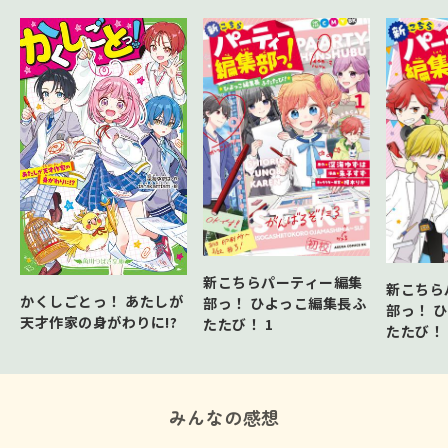
新こちらパーティー編集
新こちら
かくしごとっ！ あたしが
部っ！ ひよっこ編集長ふ
部っ！ 
天才作家の身がわりに!?
たたび！ 1
たたび！
みんなの感想