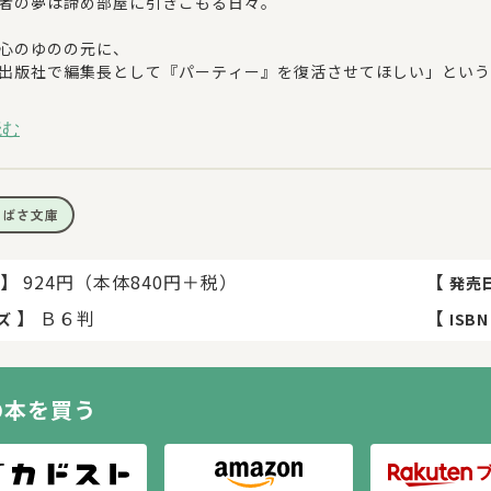
者の夢は諦め部屋に引きこもる日々。
心のゆのの元に、
出版社で編集長として『パーティー』を復活させてほしい」という
つての仲間たち（パーティー）を集めるクエストのはじまりだ！！
読む
川つばさ文庫小説賞大賞受賞作シリーズ、その数年後を描いた最新
つばさ文庫
】
924円（本体840円＋税）
【
発売
】
Ｂ６判
【
ズ
ISBN
の本を買う