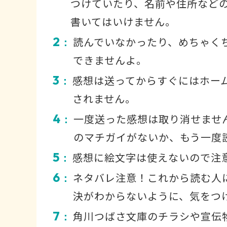
つけていたり、名前や住所など
書いてはいけません。
2
読んでいなかったり、めちゃく
：
できませんよ。
3
感想は送ってからすぐにはホー
：
されません。
4
一度送った感想は取り消せませ
：
のマチガイがないか、もう一度
5
感想に絵文字は使えないので注
：
6
ネタバレ注意！これから読む人
：
決がわからないように、気をつ
7
角川つばさ文庫のチラシや宣伝
：