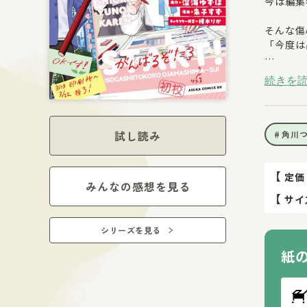
今は編集
そんな傷
「今度は
さあ、か
続きを
第２回角
試し読み
角川
【
定価
みんなの感想を見る
【
サイ
シリーズを見る
紙