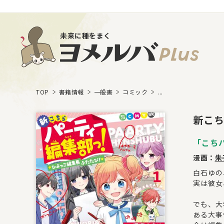
未来に種をまく
TOP
書籍情報
一般書
コミック
...
新こち
「こち
漫画：
朱
白石ゆの
実は彼女
でも、大
ある大事