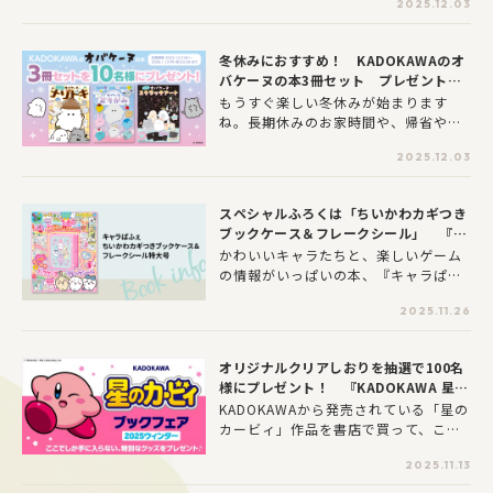
2025.12.03
復習することができるドリルです。国
語・算数をメインに、アルファベット
など英語学習のベースとなる内容も含
冬休みにおすすめ！ KADOKAWAのオ
まれています。どの問題にもマイクラ
バケーヌの本3冊セット プレゼントキ
に登場するキャラクターたちやそのイ
ャンペーン
もうすぐ楽しい冬休みが始まります
ラストが出てくるので、お子さまはマ
ね。長期休みのお家時間や、帰省や旅
イクラの世界を楽しみながら、飽きる
行などの移動時間にぴったりな、KAD
ことなくドリルに取り組むことができ
2025.12.03
OKAWAのオバケーヌの本3冊セットが
ます。この1冊で得意分野、苦手分野を
10名様に当たるプレゼントキャンペー
把握して進級に備えましょう。
ンを実施します！アンケートに答えて
スペシャルふろくは「ちいかわカギつき
くれた人の中から抽選で10名様に、
ブックケース＆フレークシール」 『キ
『どろ～んとちょうせん！ オバケー
ャラぱふぇ ちいかわカギつきブックケー
かわいいキャラたちと、楽しいゲーム
ヌのナゾトキ』『どろどろ～ん オバ
ス＆フレークシール特大号』が新発売♪
の情報がいっぱいの本、『キャラぱふ
ケーヌのおりがみ』『どろ～んとあら
ぇ ちいかわカギつきブックケース＆フ
われる！ オバケーヌ スクラッチア
2025.11.26
レークシール特大号』が発売中！
ート』の３冊をセットにしてプレゼン
ト♪
オリジナルクリアしおりを抽選で100名
様にプレゼント！ 『KADOKAWA 星の
カービィ ブックフェア 2025ウィンタ
KADOKAWAから発売されている「星の
ー』2025年11月20日(木)スタート！
カービィ」作品を書店で買って、ここ
でしか手に入らないオリジナルデザイ
2025.11.13
ンのクリアしおりをゲットしよう！今
年も『KADOKAWA 星のカービィ ブッ