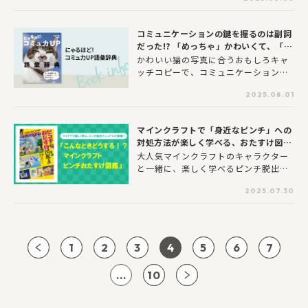
楽しく学べる学習まんがシリーズ、人
気の絵本など児童書がお得に手に入り
ます！【期間：2025年8月8日（金）
コミュニケーションの鍵を握るのは副詞
～2025年8月21日（木）】
だった!? 「めっちゃ」かわいくて、「地
味に」笑えて、「ずっと」使える語彙辞
かわいい猫の写真に合うおもしろキャ
典！！
ッチコピーで、コミュニケーション力
をUPさせる語彙を学ぶことができる
2025.08.01
『にゃるほど！コミュ力UP語彙辞典』
（著：本多正識 監修：石黒圭）が20
25年８⽉6⽇（水）に発売！！
マインクラフトで「身近なピンチ」への
対処方法が楽しく学べる、おたすけ図鑑
が登場！
大人気マインクラフトのキャラクター
と一緒に、楽しく学べるピンチ脱出マ
ニュアル、『こんなときどうする！？
2025.07.30
マインクラフト ピンチおたすけ図鑑』
が登場しました。
1
2
3
4
5
6
7
...
10