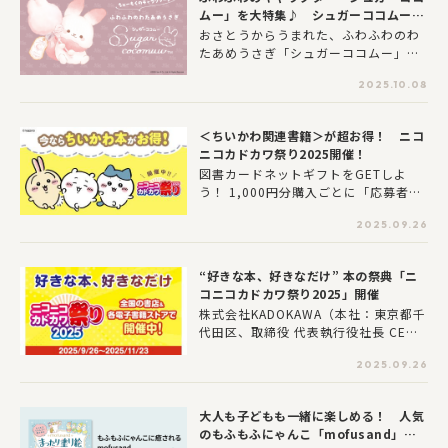
ムー」を大特集♪ シュガーココムーと
そのなかまたちの情報をしょうかいする
おさとうからうまれた、ふわふわのわ
よ！
たあめうさぎ「シュガーココムー」。
いま大ちゅーもくのキャラクター「シ
2025.10.08
ュガーココムー」と、そのなかまたち
についてしょうかいするよ♪
＜ちいかわ関連書籍＞が超お得！ ニコ
ニコカドカワ祭り2025開催！
図書カードネットギフトをGETしよ
う！ 1,000円分購入ごとに「応募者全
員もらえる500円分（最大2,000円
2025.09.26
分）」もしくは「5,000円分が2,525
名様に当たる抽選」に応募できる！
この機会に「ちいかわ」関連書籍をお
“好きな本、好きなだけ” 本の祭典「ニ
得にGETしよう！
コニコカドカワ祭り2025」開催
株式会社KADOKAWA（本社：東京都千
代田区、取締役 代表執行役社長 CE
O：夏野剛）は、2025年9月26日
2025.09.26
（金）より「ニコニコカドカワ祭り20
25」を開催します。今年も“好きな
本、好きなだけ”をテーマに、読者の皆
大人も子どもも一緒に楽しめる！ 人気
さまに日頃の感謝を込めて、例年以上
のもふもふにゃんこ「mofusand」初
充実したキャンペーンを2ヶ月間にわた