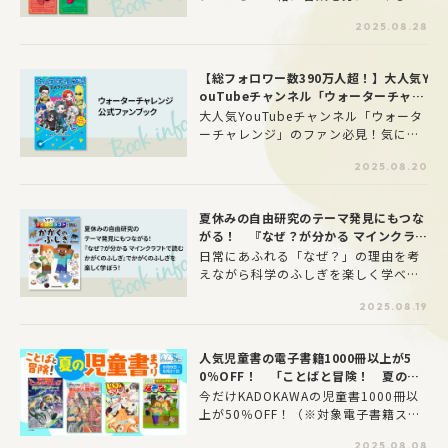
とができる「星のカービィ おぼえてお
2025.08.28
きたい」シリーズが好評発売中です。
ラインナップは「ことわざ」、「四字
熟語」、「慣用句」の3点。カービィが
【総フォロワー数390万人超！】大人気Y
大好きなお子さんはもちろん、楽しく
ouTubeチャンネル「ウォーターチャレ
勉強したいお子さんにもぴったりな内
ンジ」の公式ファンブックが登場‼
大人気YouTubeチャンネル「ウォータ
容です。
ーチャレンジ」のファン必見！気にな
る情報が詰まった『ウォーターチャレ
2025.08.20
ンジ 公式ファンブック』が発売されま
した！
夏休みの自由研究のテーマ発見にもつな
がる！ 『なぜ？が分かる マインクラフ
トで読む かがくのふしぎ』でかがくのふ
日常にあふれる「なぜ？」の理由を考
しぎを楽しく学ぼう！
えながら科学のふしぎを楽しく学べる
『なぜ？が分かる マインクラフトで読
2025.08.19
む かがくのふしぎ』が好評発売中！自
由研究のテーマを見つけるのにもおす
すめの1冊です。今回は本書で取り上げ
人気児童書の電子書籍1000冊以上が5
ている「かがくじっけん」を紹介しま
0％OFF！ 「ことばと冒険！ 夏の児
す。ぜひ試してみて、自由研究にも役
童書まつり」開催
今だけKADOKAWAの児童書1000冊以
立ててくださいね。
上が50％OFF！（※対象電子書籍スト
ア限定）つばさ文庫の人気シリーズや
2025.08.08