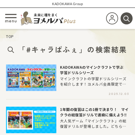
KADOKAWA Group
未来に種をまく
新規会員登
メニューを開閉する
検
TOP
「
#キャラぱふぇ
」
の
検索結果
KADOKAWAのマインクラフトで学ぶ
学習ドリルシリーズ
マインクラフトの学習ドリルシリーズ
を紹介します！ヨメルバ会員限定でお
ためしできるドリルも配布中！
2025.12.03
1年間の復習はこの1冊で決まり！ マイ
クラの総復習ドリルで進級に備えよう‼
大人気ゲーム「マインクラフト」の総
復習ドリルが登場しました。どちら
も、1年間に学校の授業で学んだことを