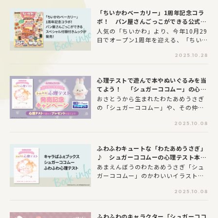
クフェア』がKADOKAWAアプリで開
「ちいかわベーカリー」1周年記念コラ
催！ 2025年11月20日(木)～2026年
ボ！ パン屋さんごっこができる公式付
1月12日(月)に、KADOKAWAから発売
録ムックが発売！
人気の「ちいかわ」より、今年10月29
されている「星のカービィ」作品を書
日でオープン1周年を迎える、「ちいか
店で買ったレシートを、KADOKAWAア
わベーカリー」の公式付録ムックが、1
プリに投稿して応募すると、特別なグ
2025.10.28
0月28日に発売しました！本書のスペ
ッズが抽選で当たります！
シャル付録は、本物のパン屋さんさな
がらのごっこ遊びができる、「ちいか
心理テストで遊んで本やぬいぐるみを当
わパンやさんごっこセット」。ちいか
てよう！ 「シュガーココムー」の心理
わベーカリーで実際に売られているパ
テスト本発売記念キャンペーンが開催♪
おさとうから生まれたわたあめうさぎ
ンのマスコットや、オリジナルデザイ
の「シュガーココムー」や、その仲間
ンのワゴン、トング、トレーのセット
たちのかわいいイラストと一緒に、心
です。
2025.10.08
理テストを楽しめる本が10月8日(水)に
発売しました！こちらの発売を記念し
てプレゼントキャンペーンを開催いた
ふわふわキュートな「わたあめうさぎ」
します。心理テストで遊んだ結果を答
♪ シュガーココムーの心理テスト本が
えてくれた方の中から抽選で、ごうか
発売！
あまえんぼうのわたあめうさぎ「シュ
なプレゼントが当たります！みなさま
ガーココムー」のかわいいイラストと
のご応募をお待ちしております♪
一緒に心理テストが楽しめる本、『キ
2025.10.08
ャラぱふぇブックス シュガーココムー
ふわふわ心理テスト』が発売いたしま
した。
ふわふわのキャラクター「シュガーココ