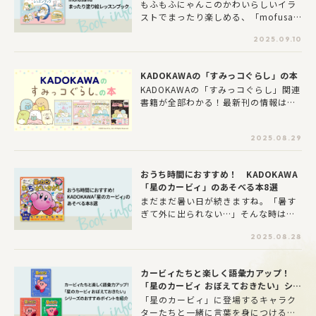
の塗り絵ブックが登場！
もふもふにゃんこのかわいらしいイラ
り展開します。KADOKAWAの全書籍・
ストでまったり楽しめる、「mofusan
雑誌を対象に、リアル書店では全員5
d」初の塗り絵ブックが発売いたしま
0％還元または抽選で5,000円分の図書
2025.09.10
した。とてもキュートでちょっとシュ
カードネットギフトが当たる”選べ
ールなにゃんこ「mofusand」のかわ
る“還元キャンペーンや豪華プレゼント
いらしいイラストの塗り絵が、この本
企画を実施。電子書籍ストアでは1巻無
KADOKAWAの「すみっコぐらし」の本
だけの図案で楽しめます。
料や50%FFなど、紙と電子の両方で楽
KADOKAWAの「すみっコぐらし」関連
しめるお得な企画を展開します。
書籍が全部わかる！最新刊の情報はも
ちろん、お得なキャンペーン情報や特
別連載もお届けしていきます！
2025.08.29
おうち時間におすすめ！ KADOKAWA
「星のカービィ」のあそべる本8選
まだまだ暑い日が続きますね。「暑す
ぎて外に出られない…」そんな時は、
涼しい部屋の中でゆっくり読書はいか
2025.08.28
がですか。「星のカービィ」がだいす
きなお子さんにオススメな、あそべる
本を8冊ご紹介します。まちがいさがし
カービィたちと楽しく語彙力アップ！
やなぞなぞなど、時間をかけてじっく
「星のカービィ おぼえておきたい」シリ
りお楽しみいただける内容となってい
ーズのおすすめポイントを紹介
「星のカービィ」に登場するキャラク
ます。お子さんと過ごすおうち時間に
ターたちと一緒に言葉を身につけるこ
おすすめです♪