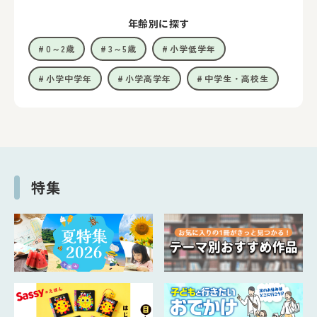
年齢別に探す
0～2歳
3～5歳
小学低学年
小学中学年
小学高学年
中学生・高校生
特集