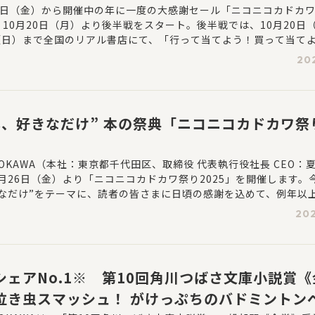
キャンペーン＆店頭くじ引きがスタート BOOK☆
月26日（金）から開催中の年に一度の大感謝セール「ニコニコカドカワ
、10月20日（月）より後半戦をスタート。後半戦では、10月20日
の連動キャンペーンも
日（日）まで全国のリアル書店にて、「行って当てよう！買って当て
き＆プレゼントキャンペーン」を開催します。
20
本、好きなだけ” 本の祭典「ニコニコカドカワ祭り
OKAWA（本社：東京都千代田区、取締役 代表執行役社長 CEO：
9月26日（金）より「ニコニコカドカワ祭り2025」を開催します。
なだけ”をテーマに、読者の皆さまに日頃の感謝を込めて、例年以
ンを2ヶ月間にわたり展開します。KADOKAWAの全書籍・雑誌を
202
全員50％還元または抽選で5,000円分の図書カードネットギフトが
還元キャンペーンや豪華プレゼント企画を実施。電子書籍ストアでは
など、紙と電子の両方で楽しめるお得な企画を展開します。
シェアNo.1※ 第10回角川つばさ文庫小説賞
泣き虫スマッシュ！ がけっぷちのバドミントン