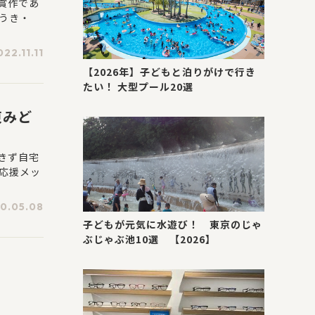
受賞作であ
ゆうき・
022.11.11
【2026年】子どもと泊りがけで行き
たい！ 大型プール20選
東みど
きず自宅
応援メッ
0.05.08
子どもが元気に水遊び！ 東京のじゃ
ぶじゃぶ池10選 【2026】