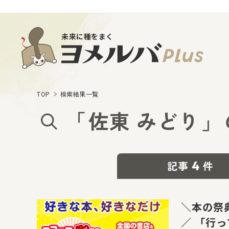
未来に種をまく
TOP
検索結果一覧
「
佐東 みどり
」
4
記事
件
＼本の祭
／ 「行