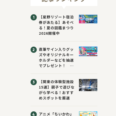
【星野リゾート宿泊
券があたる】あそべ
る！夏の図鑑まつり
2026開催中
直筆サイン入りグッ
ズやオリジナルキー
ホルダーなどを抽選
でプレゼント！
「KADOKAWA 夏の
ウォーターチャレン
【関東の体験型施設
ジブックフェア2026
15選】親子で遊びな
～すまない先生と読
がら学べる！おすす
書にチャレンジ！
めスポットを厳選
～」が開催！
アニメ「ちいかわ」