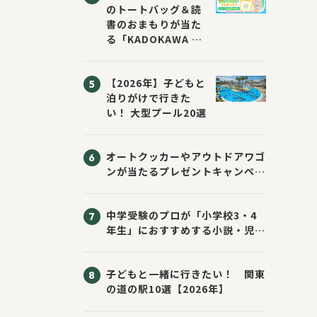
のトートバッグ＆読
書のおまもりが当た
る「KADOKAWA ち
いかわブックフェア
2026サマー」が開
【2026年】子どもと
催！ スマホ壁紙は
泊りがけで行きた
応募者全員にプレゼ
い！ 大型プール20選
ント！
オートクッカーやアウトドアワゴ
ンが当たるプレゼントキャンペー
ン！ Sassyのえほん10周年大
感謝祭！
中学受験のプロが「小学校3・4
年生」におすすめする小説・児童
書10選
子どもと一緒に行きたい！ 関東
の道の駅10選【2026年】