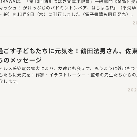
?』が発売
DOKAWAは、「第10回角川つばさ文庫小説賞」一般部門《金賞》
マッシュ！ がけっぷちのバドミントンペア、はじまる!?』（平河
・絵）を11月9日（水）に刊行しました（電子書籍も同日発売）。
2
過ごす子どもたちに元気を！鶴田法男さん、佐
らのメッセージ
ィルス感染症の拡大により、友達とも会えず、思うように外出もで
もたちに元気を！作家・イラストレーター・監修の先生たちからの
介します。
202