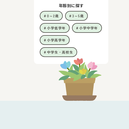
年齢別に探す
0～2歳
3～5歳
小学低学年
小学中学年
小学高学年
中学生・高校生