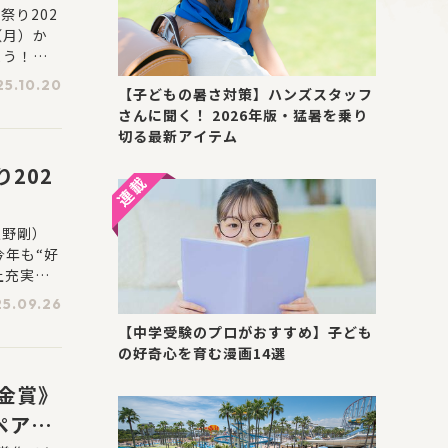
WAL
祭り202
（月）か
よう！ア
25.10.20
【子どもの暑さ対策】ハンズスタッフ
さんに聞く！ 2026年版・猛暑を乗り
切る最新アイテム
202
夏野剛）
今年も“好
上充実し
対象に、リ
5.09.26
当た
【中学受験のプロがおすすめ】子ども
1巻無料
の好奇心を育む漫画14選
《金賞》
ペア、