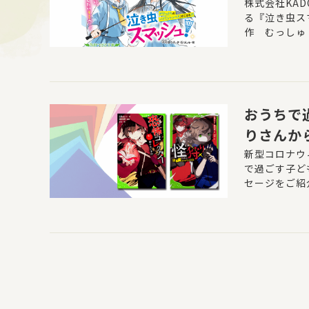
はじまる!
株式会社KA
る『泣き虫ス
作 むっしゅ
おうちで
りさんか
新型コロナウ
で過ごす子ど
セージをご紹