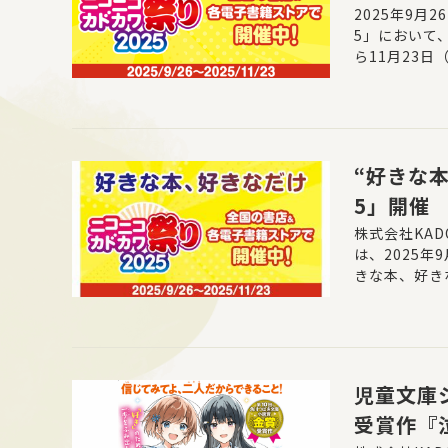
レゼント
2025年9
5」において
KERで
ら11月23
プリでくじ引
“好きな
5」開催
株式会社KAD
は、2025年
きな本、好き
たキャンペー
アル書店では
る”選べる“
や50%FF
児童文庫
受賞作『