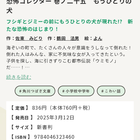
恐怖コレクター 巻ノ二十五 もうひとりの
犬
フシギとジミーの前にもうひとりの犬が現れた!? 新
たな恐怖のはじまり！
作：
佐東 みどり
作：
鶴田 法男
絵：
よん
海ぞいの町で、たくさんの人々が意識をうしなって倒れた！
倒れた人はみんな、家に不気味な女が入ってきたという。
子供を探し、海に引きずりこむ都市伝説「ウミモノ」
だ……！
フシギたちは苦戦しながらも、なんとか手帳に呪いを回収す
続きを読む
る。
角川つばさ文庫
小学校中学年
こわい話
その時ジミーは、遠くの島から身近な気配を感じる。
そこは都市伝説の呪いが集まる「十三島（とみじま）」だっ
た！
【
】
836円（本体760円＋税）
定価
島に向かったフシギたち。そこにはなんと
【
】
2025年3月12日
発売日
「もうひとりの人面犬」とマボロシ、そしてヒミツもいて――？
【
】
新書判
サイズ
【
】
9784046323460
ISBN