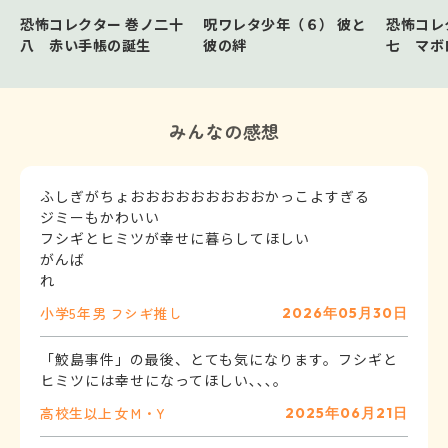
恐怖コレクター 巻ノ二十
呪ワレタ少年（６） 彼と
恐怖コレ
八 赤い手帳の誕生
彼の絆
七 マボ
みんなの感想
ふしぎがちょおおおおおおおおおかっこよすぎる
ジミーもかわいい
フシギとヒミツが幸せに暮らしてほしい
がんば
れ
小学5年
男
フシギ推し
2026年05月30日
「鮫島事件」の最後、とても気になります。フシギと
ヒミツには幸せになってほしい､､､。
高校生以上
女
M・Y
2025年06月21日