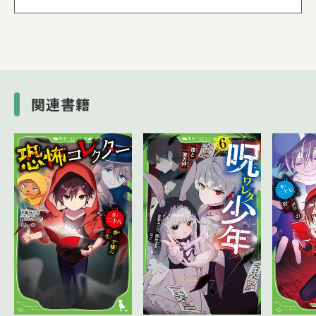
３つ目の町 死の蝶
４つ目の町 笑うカーテン
５つ目の町 フキツネ
６つ目の町 鮫島事件
関連書籍