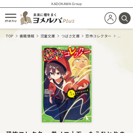
KADOKAWA Group
未来に種をまく
新規会員登
メニューを開閉する
検
TOP
書籍情報
児童文庫
つばさ文庫
恐怖コレクター
...