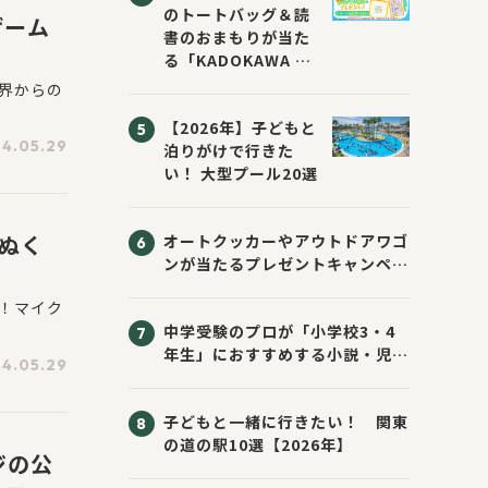
のトートバッグ＆読
ゲーム
書のおまもりが当た
る「KADOKAWA ち
いかわブックフェア
界からの
2026サマー」が開
【2026年】子どもと
催！ スマホ壁紙は
4.05.29
泊りがけで行きた
応募者全員にプレゼ
い！ 大型プール20選
ント！
ぬく
オートクッカーやアウトドアワゴ
ンが当たるプレゼントキャンペー
ン！ Sassyのえほん10周年大
！マイク
感謝祭！
中学受験のプロが「小学校3・4
年生」におすすめする小説・児童
4.05.29
書10選
子どもと一緒に行きたい！ 関東
の道の駅10選【2026年】
ジの公