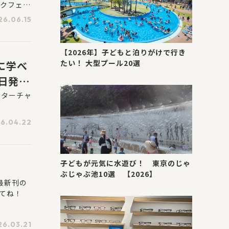
ックフェア
ます。K
26.06.15
買って応募
当たりま
【2026年】子どもと泊りがけで行き
たい！ 大型プール20選
に学べ
日発
ーターチャ
6.04.22
子どもが元気に水遊び！ 東京のじゃ
ぶじゃぶ池10選 【2026】
最新刊の
てね！
26.03.21