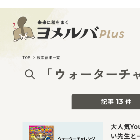
未来に種をまく
TOP
検索結果一覧
「
ウォーターチ
13
記事
件
大人気Y
い先生と