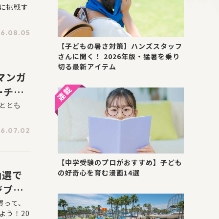
に挑戦す
6.08.05
【子どもの暑さ対策】ハンズスタッフ
さんに聞く！ 2026年版・猛暑を乗り
切る最新アイテム
マンガ
ーチャ
6年7
ととも
6.07.02
【中学受験のプロがおすすめ】子ども
抽選で
の好奇心を育む漫画14選
ジブッ
が開
買って、
よう！20