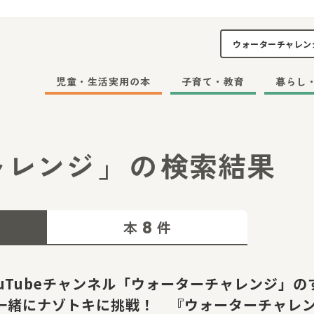
児童・生活実用の本
子育て・教育
暮らし
ャレンジ
」
の
検索結果
8
本
件
ouTubeチャンネル「ウォーターチャレンジ」の
一緒にナゾトキに挑戦！ 『ウォーターチャレン