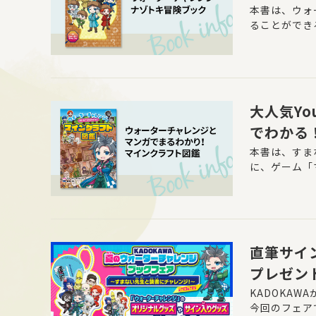
ゾトキ冒
本書は、ウォ
ることができ
大人気Y
でわかる
レンジと
本書は、すま
に、ゲーム「
月1日(水
直筆サイ
プレゼン
クフェア
KADOKA
今回のフェア
催！