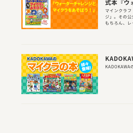
式本『ウ
日(水)に
マインクラフ
ジ」。その公
もちろん、レ
がアドバイス
まない先生や
KADO
KADOKA