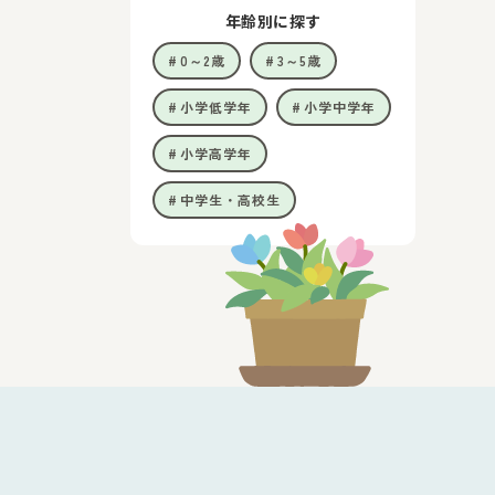
年齢別に探す
0～2歳
3～5歳
小学低学年
小学中学年
小学高学年
中学生・高校生