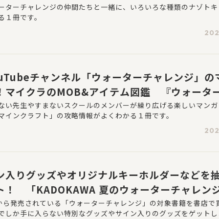
険ブック』が8月5日に発売！
ーターチャレンジの仲間たちと一緒に、いろいろな種類のナゾトキ
る１冊です。
202
ouTubeチャンネル「ウォーターチャレンジ」の
！マイクラのMOB&アイテム図鑑 『ウォータ
マンガでまるわかり！マインクラフト図鑑』202
ない先生やすまないスクールのメンバーが繰り広げる楽しいマンガ
マインクラフト」の攻略情報がよくわかる１冊です。
)発売！
202
ン入りグッズやオリジナルキーホルダーなどを
ト！ 「KADOKAWA 夏のウォーターチャレン
2026～すまない先生と読書にチャレンジ！～」
WAから発売されている「ウォーターチャレンジ」の対象書籍を書店で
でしか手に入らない特別なグッズやサイン入りのグッズをゲットし