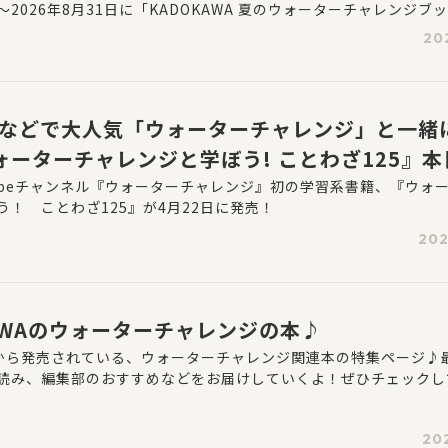
日〜2026年8月31日に「KADOKAWA 夏のウォーターチャレンジブ
まない先生と読書にチャレンジ！～」をKADOKAWAアプリにて開催し
20
Aから発売されている「ウォーターチャレンジ」の書籍を書店で１冊
で合計56名様にサイン入りグッズや限定グッズなどの豪華賞品が
ubeなどで大人気「ウォーターチャレンジ」と一緒
ォーターチャレンジと学ぼう! ことわざ125』本
Tubeチャンネル『ウォーターチャレンジ』初の学習系書籍、『ウォ
う！ ことわざ125』が4月22日に発売！
202
KAWAのウォーターチャレンジの本♪
WAから発売されている、ウォーターチャレンジ関連本の特集ページ♪
読み、編集部のおすすめなどをお届けしていくよ！ぜひチェックし
20