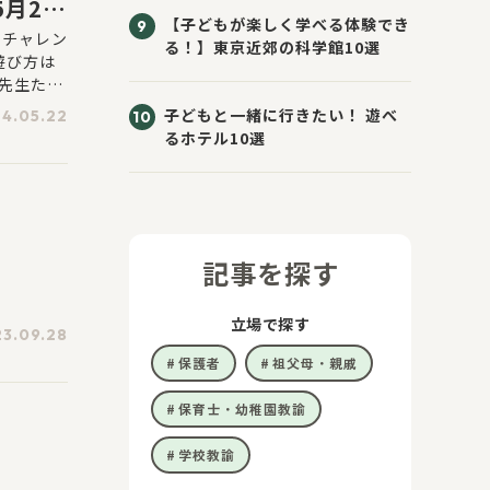
月29
【子どもが楽しく学べる体験でき
ーチャレン
る！】東京近郊の科学館10選
遊び方は
先生たち
です。す
子どもと一緒に行きたい！ 遊べ
4.05.22
るホテル10選
記事を探す
立場で探す
3.09.28
保護者
祖父母・親戚
保育士・幼稚園教諭
学校教諭