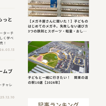
もっと
【メガネ屋さんに聞いた！】子どもの
はじめてのメガネ。失敗しない選び方
3つの鉄則とスポーツ・軽量・おしゃ
ォーターチ
れが叶う最新トレンド
しく学べ
発売！
26.03.13
ームブ
子どもと一緒に行きたい！ 関東の道
の駅10選【2026年】
ーチャレ
25.12.10
記事ランキング