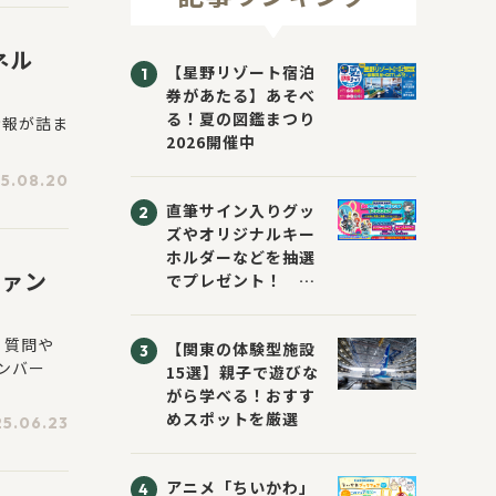
ネル
【星野リゾート宿泊
券があたる】あそべ
る！夏の図鑑まつり
情報が詰ま
2026開催中
5.08.20
直筆サイン入りグッ
ズやオリジナルキー
ホルダーなどを抽選
ファン
でプレゼント！
「KADOKAWA 夏の
ウォーターチャレン
、質問や
【関東の体験型施設
ジブックフェア2026
ンバー
15選】親子で遊びな
～すまない先生と読
がら学べる！おすす
書にチャレンジ！
めスポットを厳選
～」が開催！
5.06.23
アニメ「ちいかわ」