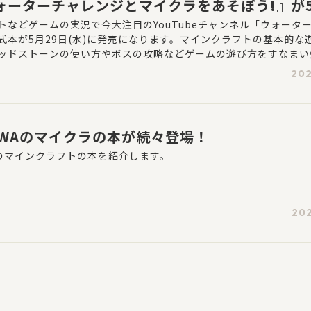
ォーターチャレンジとマイクラをあそぼう!』が5
発売！
トなどゲームの実況で今大注目のYouTubeチャンネル「ウォータ
式本が5月29日(水)に発売になります。マインクラフトの基本的な
ッドストーンの使い方やボスの攻略などゲームの遊び方をすなまい
。また、2024年での活動10周年を記念したスペシャル企画も満載
202
すまないスクールの生徒たちのひみつなども読めますよ。
KAWAのマイクラの本が続々登場！
WAのマインクラフトの本を紹介します。
202