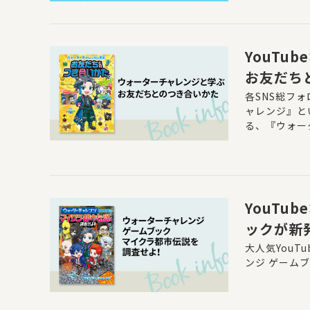
YouT
お友だち
各SNS総フォ
ャレンジ』と
る、『ウォー
YouT
ックが新
大人気You
ンジ ゲーム