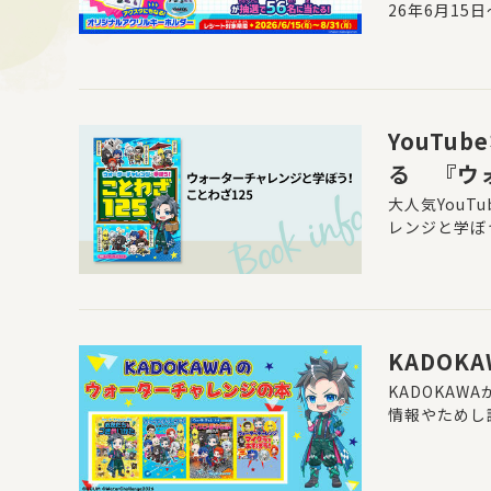
26年6月15
2026～す
ADOKAW
すると、抽選
す！
YouT
る 『ウ
売！
大人気You
レンジと学ぼ
KADO
KADOKA
情報やためし