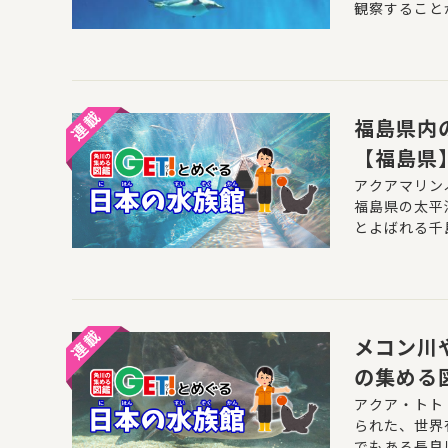
観察すること
福島県内
【福島県
第5回
アクアマリン
福島県の太平
とよばれる千
福島県内の川
06年には同
とも大きな話
メコン川
の集める
アクア・トト
られた、世界
でもある長良