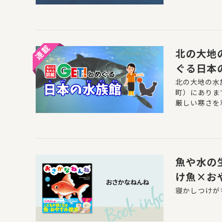
「南アメリカ
ンで構成され
魚だけでなく
北の大地
ぐる日本
北の大地の水
町）にありま
厳しい寒さを
す。館長であ
魚や水の
け魚×お
寝かしつけが