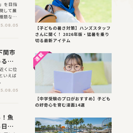
」を目指
現して展
種類など
照明や壁
5.08.05
【子どもの暑さ対策】ハンズスタッフ
さんに聞く！ 2026年版・猛暑を乗り
切る最新アイテム
下関市
める図
近くに位
といえば
。
5.08.05
【中学受験のプロがおすすめ】子ども
の好奇心を育む漫画14選
る！魚
る日本