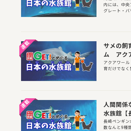
内には、中央
グレート・バ
す。これらの
す。
サメの飼
ム アク
める図鑑
アクアワール
育だけでなく
人間関係
水族館【
水族館」
長崎ペンギン
数なんと9種