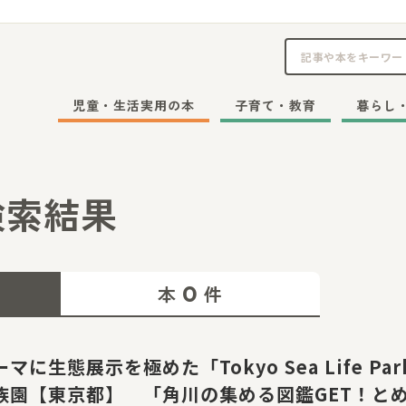
児童・生活実用の本
子育て・教育
暮らし
検索結果
0
本
件
マに生態展示を極めた「Tokyo Sea Life Pa
族園【東京都】 「角川の集める図鑑GET！と