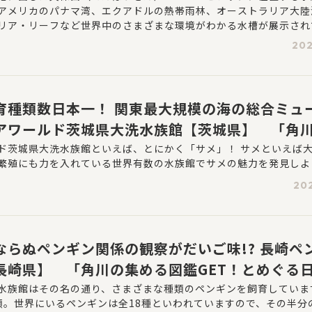
アメリカのパナマ湾、エクアドルの熱帯雨林、オーストラリア大陸
リア・リーフなど世界中のさまざまな環境がわかる水槽が展示され
屋内水槽の規模が日本有数であり、世界最大級といわれる理由のひ
202
育種類数日本一！ 関東最大規模の海の総合ミュ
アワールド茨城県大洗水族館【茨城県】 「角
GET！とめぐる日本の水族館」第7回
ド茨城県大洗水族館といえば、とにかく「サメ」！ サメといえば大
繁殖にも力を入れている世界有数の水族館でサメの魅力を発見しよ
202
ならぬペンギン関係の観察がだいご味!? 長崎ペ
長崎県】 「角川の集める図鑑GET！とめぐる
第6回
水族館はその名の通り、さまざまな種類のペンギンを飼育していま
類。世界にいるペンギンは全18種といわれていますので、その半分