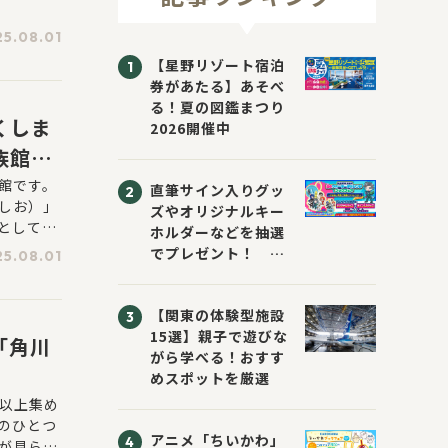
5.08.01
【星野リゾート宿泊
券があたる】あそべ
る！夏の図鑑まつり
くしま
2026開催中
族館」
館です。
直筆サイン入りグッ
しお）」
ズやオリジナルキー
として、
ホルダーなどを抽選
す。20
でプレゼント！
5.08.01
成功したこ
「KADOKAWA 夏の
ウォーターチャレン
【関東の体験型施設
ジブックフェア2026
15選】親子で遊びな
～すまない先生と読
「角川
がら学べる！おすす
書にチャレンジ！
めスポットを厳選
～」が開催！
種以上集め
のひとつ
アニメ「ちいかわ」
が見られ