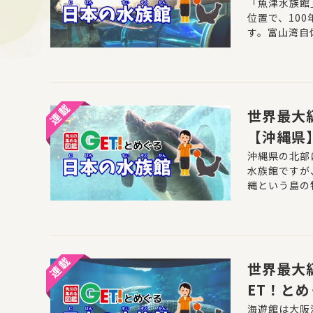
の水族館
「魚津水族館
位置で、10
す。富山湾自
タルイカ、シ
ものたちに出
世界最大
【沖縄県
館」第1
沖縄県の北部
水族館ですが
縄という島の
まるため、海
世界最大
ET！と
海遊館は大阪