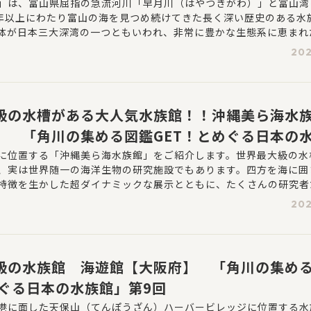
」第11回
」は、富山県屈指の急流河川「早月川（はやつきがわ）」と富山湾
0年以上にわたり富山の海を見つめ続けてきた長く深い歴史のある水
体が日本三大深湾の一つともいわれ、非常に豊かな生態系に恵まれ
ロエビ、ベニズワイガニ、ブリなどをはじめ、富山ならではの魅力
202
会えます。
級の水槽がある大人気水族館！！沖縄美ら海水
】 「角川の集める図鑑GET！とめぐる日本の
0回
に位置する「沖縄美ら海水族館」をご紹介します。世界最大級の水
、実は世界随一の海洋生物の研究施設でもあります。四方を海に囲
特徴を生かした超ダイナミックな展示とともに、たくさんの研究者
の生きものたちの「いま」を更新したいならぜひ訪れたい水族館で
202
級の水族館 海遊館【大阪府】 「角川の集める
めぐる日本の水族館」第9回
港に面した天保山（てんぽうざん）ハーバービレッジに位置する水