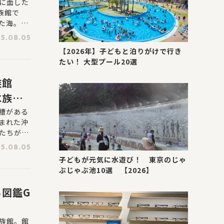
に面した
族館で
た海。ホ
的な生き
5.08.05
【2026年】子どもと泊りがけで行き
たい！ 大型プール20選
族館
水族
槽がある
まれた沖
たちが集
す。
5.08.05
子どもが元気に水遊び！ 東京のじゃ
ぶじゃぶ池10選 【2026】
図鑑G
族館。館