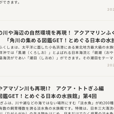
ができます。
202
の川や海辺の自然環境を再現！ アクアマリンふ
】 「角川の集める図鑑GET！とめぐる日本の水
ふくしまは、太平洋に面した小名浜港にある東北地方最大級の水族
洋沖では「黒潮（くろしお）」とよばれる日本海流と「親潮（おや
島海流がであい「潮目（しおめ）」ができます。その潮目をテーマ
や海辺の自然環境を再現しながら約800種の生きものを展示していま
202
水族館の研究者たちが世界で初めてシーラカンス幼魚の水中撮影に
題となりました。
やアマゾン川も再現!? アクア・トトぎふ編 
図鑑GET！とめぐる日本の水族館」第4回
 ぎふは、川や湖などの海ではない場所にすむ「淡水魚」が約200
有数の飼育種数を誇る淡水魚の水族館です。特徴は、日本三大清流
川（ながらがわ）の生き物をはじめ、日本だけでなく世界の淡水魚