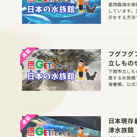
日本の水
葛西臨海水族
しています。
示をする方法
を再現するよ
の色にも配慮
フグフグ
立しもの
鑑GET
下関市立しも
置する水族館
海響館。公式
日本現存
津水族館