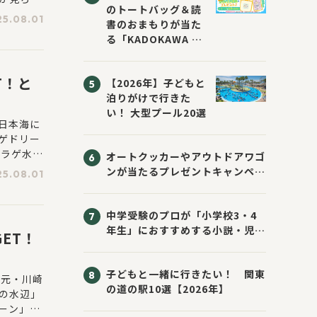
のトートバッグ＆読
木曽川の
5.08.01
書のおまもりが当た
る「KADOKAWA ち
いかわブックフェア
2026サマー」が開
T！と
【2026年】子どもと
催！ スマホ壁紙は
泊りがけで行きた
応募者全員にプレゼ
い！ 大型プール20選
ント！
日本海に
ゲドリー
クラゲ水槽
オートクッカーやアウトドアワゴ
ンが当たるプレゼントキャンペー
5.08.01
ン！ Sassyのえほん10周年大
感謝祭！
中学受験のプロが「小学校3・4
年生」におすすめする小説・児童
ET！
書10選
子どもと一緒に行きたい！ 関東
地元・川崎
の道の駅10選【2026年】
の水辺」
ーン」