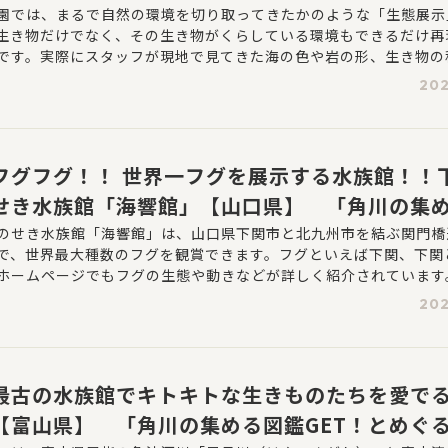
族館」第13回
園では、まるで自然の環境を切り取ってきたかのような「生態展示
生き物だけでなく、その生き物がくらしている環境もできるだけ再
です。実際にスタッフが現地で見てきた海の色や岩の形、生き物の
うに、魚だけでなく海そうや無脊椎動物などを一緒に飼育したり、
202
したりしています。
フグフグ！！ 世界一フグを展示する水族館！！
せき水族館「海響館」【山口県】 「角川の集
！とめぐる日本の水族館」第12回
のせき水族館「海響館」は、山口県下関市と北九州市を結ぶ関門橋
で、世界最大種数のフグを観賞できます。フグといえば下関、下関
ホームページでもフグの生態や動きなどが詳しく紹介されています
202
最古の水族館でキトキトな生きものたちを愛で
【富山県】 「角川の集める図鑑GET！とめぐ