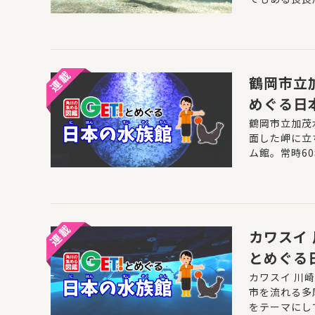
ること。水族
自然環境を再
鶴岡市立
めぐる日
鶴岡市立加茂
面した岬に立
ム館。常時6
「クラゲチュ
カワスイ
とめぐる
カワスイ 川
市を流れる多
をテーマにし