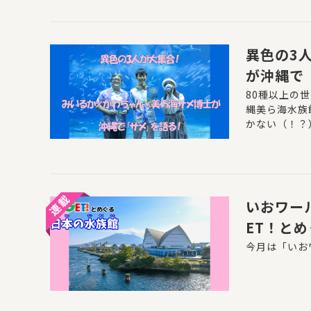
異色の3
が沖縄で
80種以上の
縄美ら海水族
かない（！？
ました。
いおワー
ET！と
今月は「いお