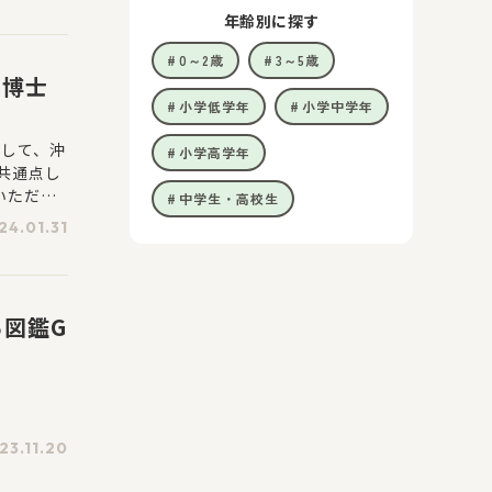
年齢別に探す
0～2歳
3～5歳
メ博士
小学低学年
小学中学年
念して、沖
小学高学年
共通点し
いただき
中学生・高校生
24.01.31
図鑑G
23.11.20