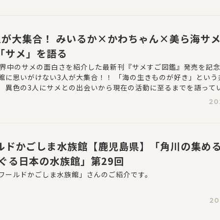
人が大集合！ みいるか×かわちゃん×美ら海サ
「サメ」を語る
世界中のサメの面白さを紹介した最新刊『サメすご図鑑』発売を記
館に思いがけない3人が大集合！！ 「海の生きものが好き」という
）異色の3人にサメとの出会いから現在の活動に至るまでを語って
20
ルドかごしま水族館【鹿児島県】「角川の集める
めぐる日本の水族館」第29回
ワールドかごしま水族館」さんのご紹介です。
20