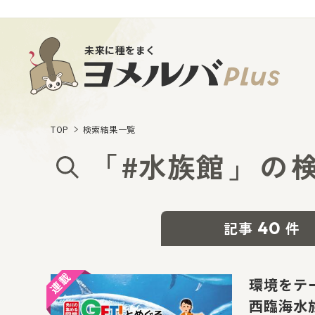
未来に種をまく
TOP
検索結果一覧
「
#水族館
」
の
40
記事
件
環境をテー
西臨海水