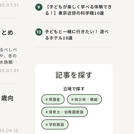
つのゾー
25.07.31
【子どもが楽しく学べる体験でき
るため、
る！】東京近郊の科学館10選
！とめ
子どもと一緒に行きたい！ 遊べ
るホテル10選
るべしべ
や、冬の
水族館で
25.07.31
記事を探す
立場で探す
３歳向
保護者
祖父母・親戚
保育士・幼稚園教諭
学校教諭
24.06.12