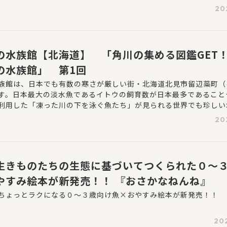
ゾーン」「パノラマスクリーンゾーン」「アマゾンゾーン」など6
20
ています。それぞれの地域の環境全体が水槽や展示で表現されてい
さまざまな生きものと出会えることが大きな特徴です。
の水族館【北海道】 「角川の集める図鑑GET
の水族館」 第1回
族館は、日本でも有数の寒さが厳しい街・北海道北見市留辺蘂町（
す。日本最大の淡水魚であるイトウの飼育数が日本最多であること
利用した「凍った川の下を泳ぐ魚たち」が見られる世界でも珍しい
る山内創さんにお話を伺いました。
20
生きものたちの生態に基づいてつくられた０～
やすみ絵本が新発売！！ 『おさかなねんね』
ちょっとラクになる０～３歳向け魚×おやすみ絵本が新発売！！
20