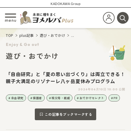
KADOKAWA Group
未来に種をまく
新規会員登
メニューを開閉する
検
TOP
plus記事
遊び・おでかけ
...
Enjoy & Go out
遊び・おでかけ
「自由研究」と「夏の思い出づくり」は両立できる！
親子大満足のリゾナーレ八ヶ岳夏休みプログラム
2026年06月10日 10:00 公開
自由研究
保護者
祖父母・親戚
おでかけセレクト
PR
この記事をブックマークする