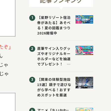
【星野リゾート宿泊
券があたる】あそべ
る！夏の図鑑まつり
2026開催中
たぞ」
直筆サイン入りグッ
ズやオリジナルキー
ん
ホルダーなどを抽選
じゃ
でプレゼント！
「KADOKAWA 夏の
じゃ
ウォーターチャレン
【関東の体験型施設
ジブックフェア2026
15選】親子で遊びな
～すまない先生と読
がら学べる！おすす
書にチャレンジ！
めスポットを厳選
～」が開催！
アニメ「ちいかわ」