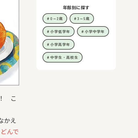
年齢別に探す
0～2歳
3～5歳
小学低学年
小学中学年
小学高学年
中学生・高校生
！ こ
なかえ
“どんで