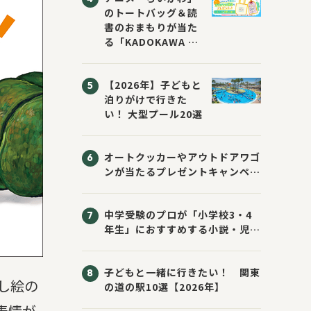
のトートバッグ＆読
書のおまもりが当た
る「KADOKAWA ち
いかわブックフェア
2026サマー」が開
【2026年】子どもと
催！ スマホ壁紙は
泊りがけで行きた
応募者全員にプレゼ
い！ 大型プール20選
ント！
オートクッカーやアウトドアワゴ
ンが当たるプレゼントキャンペー
ン！ Sassyのえほん10周年大
感謝祭！
中学受験のプロが「小学校3・4
年生」におすすめする小説・児童
書10選
子どもと一緒に行きたい！ 関東
し絵の
の道の駅10選【2026年】
表情が