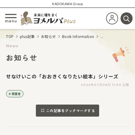
KADOKAWA Group
未来に種をまく
新規会員登
メニューを開閉する
検
TOP
plus記事
お知らせ
Book Information
...
News
お知らせ
せなけいこの「おおきくなりたい絵本」シリーズ
2026年07月08日 11:00 公開
保護者
この記事をブックマークする