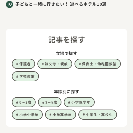
子どもと一緒に行きたい！ 遊べるホテル10選
記事を探す
立場で探す
保護者
祖父母・親戚
保育士・幼稚園教諭
学校教諭
年齢別に探す
0～2歳
3～5歳
小学低学年
小学中学年
小学高学年
中学生・高校生