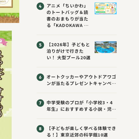
アニメ「ちいかわ」
のトートバッグ＆読
書のおまもりが当た
る「KADOKAWA ち
いかわブックフェア
2026サマー」が開
【2026年】子どもと
催！ スマホ壁紙は
泊りがけで行きた
応募者全員にプレゼ
い！ 大型プール20選
ント！
オートクッカーやアウトドアワゴ
ンが当たるプレゼントキャンペー
ン！ Sassyのえほん10周年大
感謝祭！
中学受験のプロが「小学校3・4
年生」におすすめする小説・児童
書10選
【子どもが楽しく学べる体験でき
る！】東京近郊の科学館10選