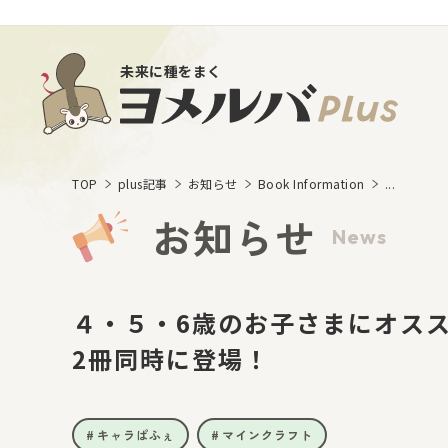
未来に種をまく
TOP
plus記事
お知らせ
Book Information
...
お知らせ
News
４・５・6歳のお子さまにオス
2冊同時に登場！
キャラぱふぇ
マインクラフト