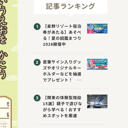
記事ランキング
【星野リゾート宿泊
券があたる】あそべ
る！夏の図鑑まつり
2026開催中
直筆サイン入りグッ
ズやオリジナルキー
ホルダーなどを抽選
でプレゼント！
「KADOKAWA 夏の
ウォーターチャレン
【関東の体験型施設
ジブックフェア2026
15選】親子で遊びな
～すまない先生と読
がら学べる！おすす
書にチャレンジ！
めスポットを厳選
～」が開催！