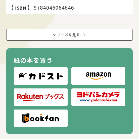
監修者:加藤裕美子(大妻女子大学助教)
【
】
9784046064646
ISBN
※本書はMinecraft公式製品ではありません。
Mojang社から承認されておらず、Mojang社とは関係あり
ません。
シリーズを見る
※NOT OFFICIAL MINECRAFT PRODUCT.
NOT APPROVED BY OR ASSOCIATED WITH MOJANG
紙の本を買う