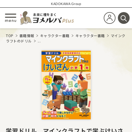
KADOKAWA Group
未来に種をまく
新規会員登
メニューを開閉する
検
TOP
書籍情報
キャラクター書籍
キャラクター書籍
マインク
ラフトのドリル
...
学習ドリル マインクラフトで学ぶけいさ