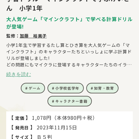
ん 小学1年
大人気ゲーム「マインクラフト」で学べる計算ドリル
が登場!
監修：
加藤 裕美子
小学1年生で学習するたし算とひき算を大人気ゲームの「マ
インクラフト」のキャラクターたちといっしょに学ぶ計算ド
リルが登場しました!
どの問題にもマイクラに登場するキャラクターたちのイラス
トが出てくるので、
続きを読む
お子さまはマイクラの世界を楽しみながら、飽きることなく
ドリルに取り組むことができます。
ゲーム
小学校低学年
知育・教育
また、単元ごとにミニテストがついているので、学んだこと
をしっかりと復習できます。
キャラクター書籍
ドリルのイラストを使ったかきおろしのオリジナルシールつ
きで、
【
】
1,078円（本体980円＋税）
定価
1回分が終わるごとにシールを貼れるので、楽しく解き進め
【
】
2023年11月15日
発売日
られます。
【
】
Ｂ５判
サイズ