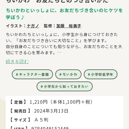
ちいかわといっしょに、お友だちづき合いのヒケツを
学ぼう♪
イラスト：
ナガノ
監修：
加藤 裕美子
ちいかわたちといっしょに、小学生から身につけておきた
い、「お友だちづき合いに大切なこと」を学びます。
自分自身のことについても知りながら、お友だちのことを大
切にできる心を育みます。
続きを読む
「お友だちを作るにはどうすればいい？」
「もっとなかよくなるには？」
キャラクター書籍
ちいかわ
小学校低学年
「もやもやした気持ちのとき、どうしよう？」
そんな悩みに応える、考え方のヒントを紹介します。
小学生から知っておきたい
シチュエーション別のQ＆A方式となっているので、自分に
近い行動タイプや気持ちに沿ったアドバイスがわかります。
【
】
1,210円（本体1,100円＋税）
定価
言葉の伝えかたや気持ちの整理のしかたなど、大人になって
【
】
2024年3月13日
発売日
も役に立つ考え方のヒントが盛りだくさんです。
【
】
Ａ５判
サイズ
【
】
9784049152449
ISBN