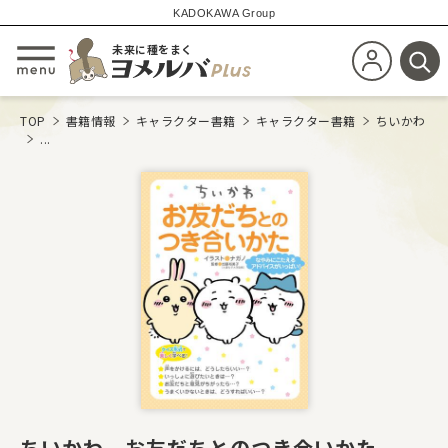
KADOKAWA Group
未来に種をまく
新規会員登
メニューを開閉する
検
TOP
書籍情報
キャラクター書籍
キャラクター書籍
ちいかわ
...
ちいかわ お友だちとのつき合いかた