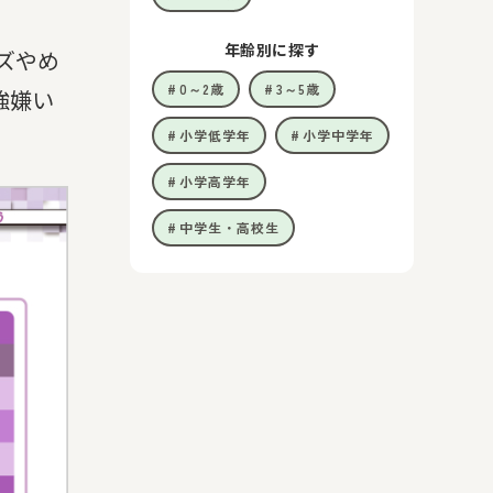
年齢別に探す
ズやめ
0～2歳
3～5歳
強嫌い
小学低学年
小学中学年
小学高学年
中学生・高校生