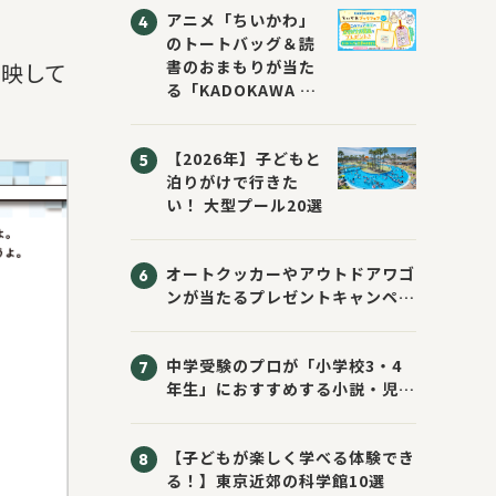
アニメ「ちいかわ」
のトートバッグ＆読
書のおまもりが当た
反映して
る「KADOKAWA ち
いかわブックフェア
2026サマー」が開
【2026年】子どもと
催！ スマホ壁紙は
泊りがけで行きた
応募者全員にプレゼ
い！ 大型プール20選
ント！
オートクッカーやアウトドアワゴ
ンが当たるプレゼントキャンペー
ン！ Sassyのえほん10周年大
感謝祭！
中学受験のプロが「小学校3・4
年生」におすすめする小説・児童
書10選
【子どもが楽しく学べる体験でき
る！】東京近郊の科学館10選