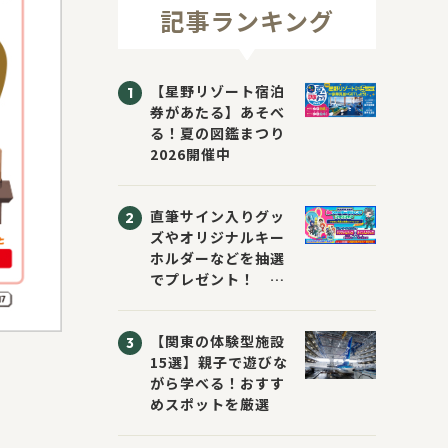
記事ランキング
【星野リゾート宿泊
券があたる】あそべ
る！夏の図鑑まつり
2026開催中
直筆サイン入りグッ
ズやオリジナルキー
ホルダーなどを抽選
でプレゼント！
「KADOKAWA 夏の
ウォーターチャレン
【関東の体験型施設
ジブックフェア2026
15選】親子で遊びな
～すまない先生と読
がら学べる！おすす
書にチャレンジ！
めスポットを厳選
～」が開催！