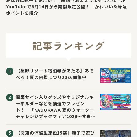
夏休みに親子で見たい！ 映画『おまえうまそうだな』が
YouTubeで8月14日から期間限定公開！ かわいい＆号泣
ポイントを紹介
記事ランキング
【星野リゾート宿泊券があたる】あそ
べる！夏の図鑑まつり2026開催中
直筆サイン入りグッズやオリジナルキ
ーホルダーなどを抽選でプレゼン
ト！ 「KADOKAWA 夏のウォーター
チャレンジブックフェア2026～すまな
い先生と読書にチャレンジ！～」が開
催！
【関東の体験型施設15選】親子で遊び