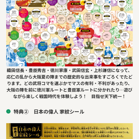
織田信長・豊臣秀吉・徳川家康・武田信玄・上杉謙信になって、
応仁の乱から大阪夏の陣までの歴史的な出来事をすごろくでたど
ります。どの武将コマを選ぶかでマスの有利・不利があったり、
大阪の陣を前に徳川軍ルートと豊臣軍ルートに分かれたり…遊び
ながら楽しく戦国時代を体験しよう！ 目指せ天下統一！
特典② 日本の偉人 家紋シール