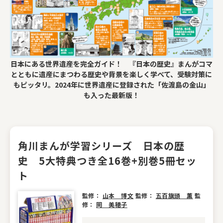
日本にある世界遺産を完全ガイド！ 『日本の歴史』まんがコマ
とともに遺産にまつわる歴史や背景を楽しく学べて、受験対策に
もピッタリ。2024年に世界遺産に登録された「佐渡島の金山」
も入った最新版！
角川まんが学習シリーズ 日本の歴
史 5大特典つき全16巻+別巻5冊セッ
ト
監修：
山本 博文
監修：
五百旗頭 薫
監
修：
岡 美穂子