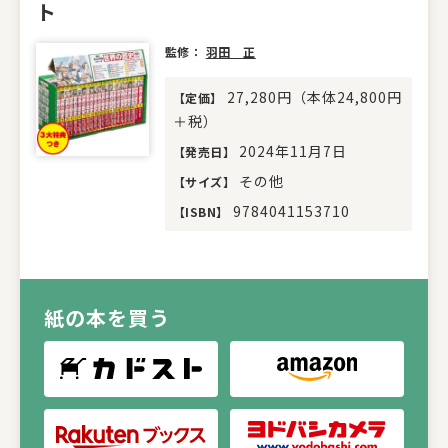
ト
監修：
羽田 正
27,280円（本体24,800円
【
定価
】
＋税）
2024年11月7日
【
発売日
】
その他
【
サイズ
】
9784041153710
【
ISBN
】
紙の本を買う