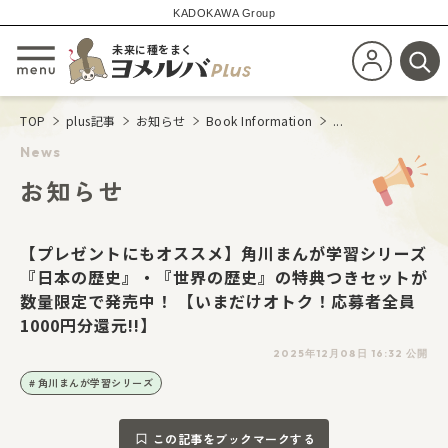
KADOKAWA Group
未来に種をまく
新規会員登
メニューを開閉する
検
TOP
plus記事
お知らせ
Book Information
...
News
お知らせ
【プレゼントにもオススメ】角川まんが学習シリーズ
『日本の歴史』・『世界の歴史』の特典つきセットが
数量限定で発売中！ 【いまだけオトク！応募者全員
1000円分還元!!】
2025年12月08日 16:32 公開
角川まんが学習シリーズ
この記事をブックマークする