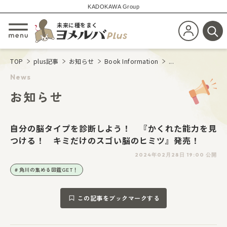
KADOKAWA Group
未来に種をまく
新規会員登
メニューを開閉する
検
TOP
plus記事
お知らせ
Book Information
...
News
お知らせ
自分の脳タイプを診断しよう！ 『かくれた能力を見
つける！ キミだけのスゴい脳のヒミツ』発売！
2024年02月28日 19:00 公開
角川の集める図鑑GET！
この記事をブックマークする