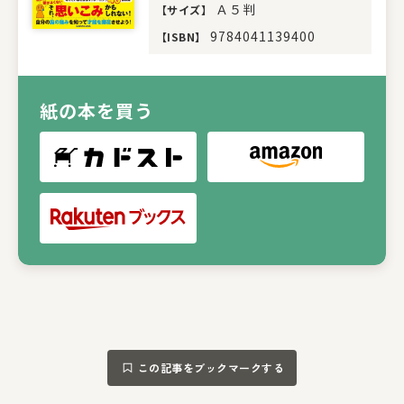
Ａ５判
【
サイズ
】
9784041139400
【
ISBN
】
紙の本を買う
この記事をブックマークする