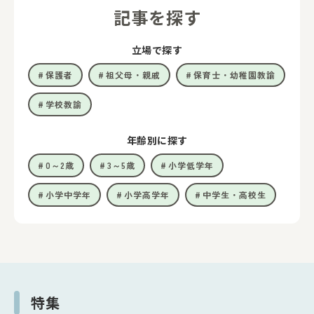
記事を探す
立場で探す
保護者
祖父母・親戚
保育士・幼稚園教諭
学校教諭
年齢別に探す
0～2歳
3～5歳
小学低学年
小学中学年
小学高学年
中学生・高校生
特集