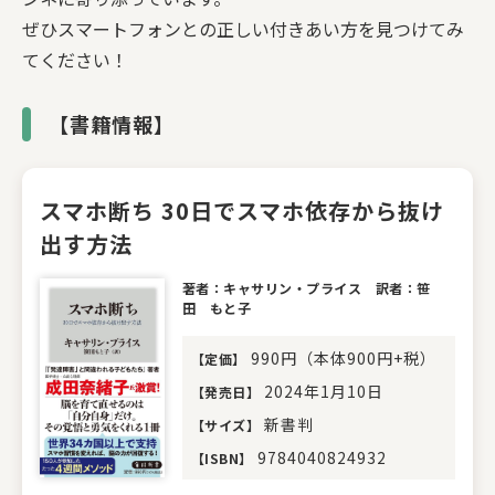
ぜひスマートフォンとの正しい付きあい方を見つけてみ
てください！
【書籍情報】
スマホ断ち 30日でスマホ依存から抜け
出す方法
著者：キャサリン・プライス 訳者：笹
田 もと子
990円（本体900円+税）
【
定価
】
2024年1月10日
【
発売日
】
新書判
【
サイズ
】
9784040824932
【
ISBN
】