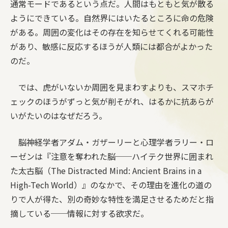
通常モードであるという点だ。人間はもともと気が散る
ようにできている。自然界にはいたるところに命の危険
がある。周囲の変化はその存在を知らせてくれる可能性
があり、敏感に反応するほうが人類には都合がよかった
のだ。
では、虎がいないか周囲を見まわすよりも、スマホチ
ェックのほうがずっと気が削そがれ、はるかに抗あらが
いがたいのはなぜだろう。
脳神経学者アダム・ガザーリーと心理学者ラリー・ロ
ーゼンは『注意を奪われた脳──ハイテク世界に囲まれ
た太古脳（The Distracted Mind: Ancient Brains in a
High-Tech World）』のなかで、その理由を進化の道の
りで人が得た、別の奇妙な特性を満足させるためだと指
摘している──情報に対する欲求だ。