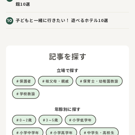
館10選
子どもと一緒に行きたい！ 遊べるホテル10選
記事を探す
立場で探す
保護者
祖父母・親戚
保育士・幼稚園教諭
学校教諭
年齢別に探す
0～2歳
3～5歳
小学低学年
小学中学年
小学高学年
中学生・高校生