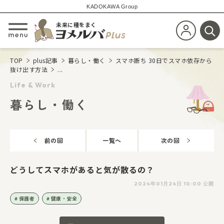
KADOKAWA Group
未来に種をまく
新規会員登
メニューを開閉する
検
TOP
plus記事
暮らし・働く
スマホ断ち 30日でスマホ依存から
抜け出す方法
...
Life & Work
暮らし・働く
前の回
一覧へ
次の回
どうしてスマホがあると気が散るの？
2024年01月24日 10:00 公開
保護者
健康・安全