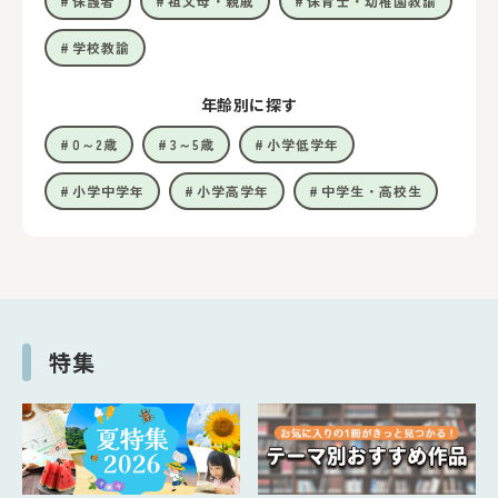
保護者
祖父母・親戚
保育士・幼稚園教諭
学校教諭
年齢別に探す
0～2歳
3～5歳
小学低学年
小学中学年
小学高学年
中学生・高校生
特集