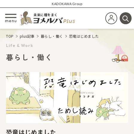
KADOKAWA Group
未来に種をまく
新規会員登
メニューを開閉する
検
TOP
plus記事
暮らし・働く
恐竜はじめました
Life & Work
暮らし・働く
恐竜はじめました