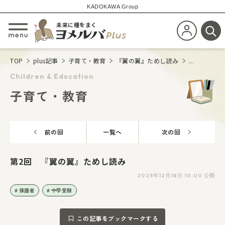
KADOKAWA Group
未来に種をまく
新規会員登
メニューを開閉する
検
TOP
plus記事
子育て・教育
『翼の翼』ためし読み
...
Children & Education
子育て・教育
前の回
一覧へ
次の回
第2回 『翼の翼』ためし読み
2025年12月18日 10:00 公開
保護者
中学受験
この記事をブックマークする