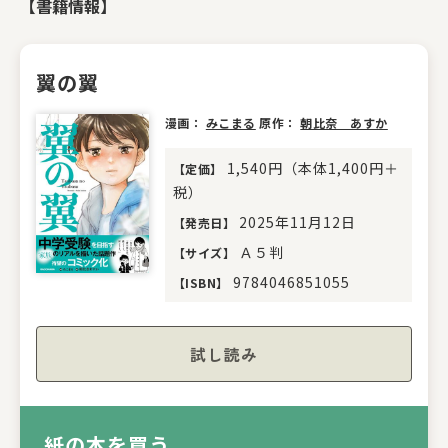
【書籍情報】
翼の翼
漫画：
みこまる
原作：
朝比奈 あすか
1,540円（本体1,400円＋
【
定価
】
税）
2025年11月12日
【
発売日
】
Ａ５判
【
サイズ
】
9784046851055
【
ISBN
】
試し読み
紙の本を買う