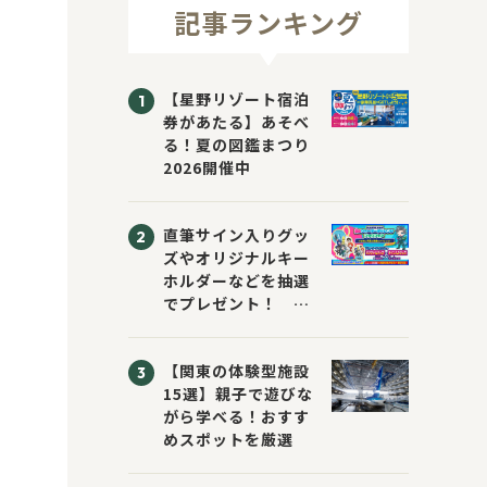
記事ランキング
【星野リゾート宿泊
券があたる】あそべ
る！夏の図鑑まつり
2026開催中
直筆サイン入りグッ
ズやオリジナルキー
ホルダーなどを抽選
でプレゼント！
「KADOKAWA 夏の
ウォーターチャレン
【関東の体験型施設
ジブックフェア2026
15選】親子で遊びな
～すまない先生と読
がら学べる！おすす
書にチャレンジ！
めスポットを厳選
～」が開催！