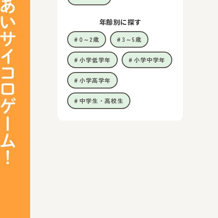
年齢別に探す
0～2歳
3～5歳
小学低学年
小学中学年
小学高学年
中学生・高校生