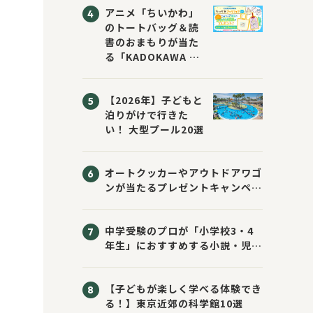
アニメ「ちいかわ」
のトートバッグ＆読
書のおまもりが当た
る「KADOKAWA ち
いかわブックフェア
2026サマー」が開
【2026年】子どもと
催！ スマホ壁紙は
泊りがけで行きた
応募者全員にプレゼ
い！ 大型プール20選
ント！
オートクッカーやアウトドアワゴ
ンが当たるプレゼントキャンペー
ン！ Sassyのえほん10周年大
感謝祭！
中学受験のプロが「小学校3・4
年生」におすすめする小説・児童
書10選
【子どもが楽しく学べる体験でき
る！】東京近郊の科学館10選