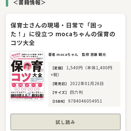
＜書籍情報＞
保育士さんの現場・日常で「困っ
た！」に役立つ mocaちゃんの保育の
コツ大全
著者 mocaちゃん 監修 首藤 敏元
1,540円（本体1,400円
【
定価
】
+税）
2022年01月26日
【
発売日
】
四六判
【
サイズ
】
9784046054951
【
ISBN
】
試し読み