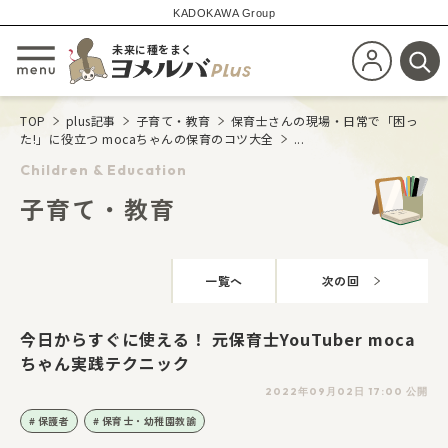
KADOKAWA Group
未来に種をまく
新規会員登
メニューを開閉する
検
TOP
plus記事
子育て・教育
保育士さんの現場・日常で「困っ
た!」に役立つ mocaちゃんの保育のコツ大全
...
Children & Education
子育て・教育
一覧へ
次の回
今日からすぐに使える！ 元保育士YouTuber moca
ちゃん実践テクニック
2022年09月02日 17:00 公開
保護者
保育士・幼稚園教諭