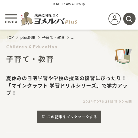
KADOKAWA Group
未来に種をまく
新規会員登
メニューを開閉する
検
TOP
plus記事
子育て・教育
...
Children & Education
子育て・教育
夏休みの自宅学習や学校の授業の復習にぴったり！
「マインクラフト 学習ドリルシリーズ」で学力アッ
プ！
2024年07月29日 11:00 公開
この記事をブックマークする