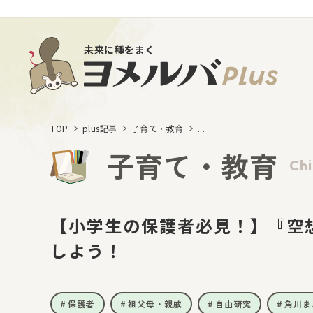
未来に種をまく
TOP
plus記事
子育て・教育
...
子育て・教育
Chi
【小学生の保護者必見！】『空
しよう！
保護者
祖父母・親戚
自由研究
角川ま