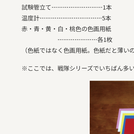
試験管立て………………………1本
温度計……………………………5本
赤・青・黄・白・桃色の色画用紙
…………………各1枚
（色紙ではなく色画用紙。色紙だと薄い
※ここでは、戦隊シリーズでいちばん多い