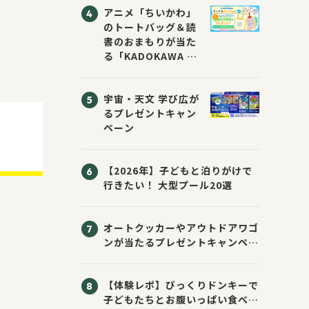
アニメ「ちいかわ」
のトートバッグ＆読
書のおまもりが当た
る「KADOKAWA ち
いかわブックフェア
2026サマー」が開
宇宙・天文 学び広が
催！ スマホ壁紙は
るプレゼントキャン
応募者全員にプレゼ
ペーン
ント！
【2026年】子どもと泊りがけで
行きたい！ 大型プール20選
オートクッカーやアウトドアワゴ
ンが当たるプレゼントキャンペー
ン！ Sassyのえほん10周年大
感謝祭！
【体験レポ】びっくりドンキーで
子どもたちとお腹いっぱい食べて