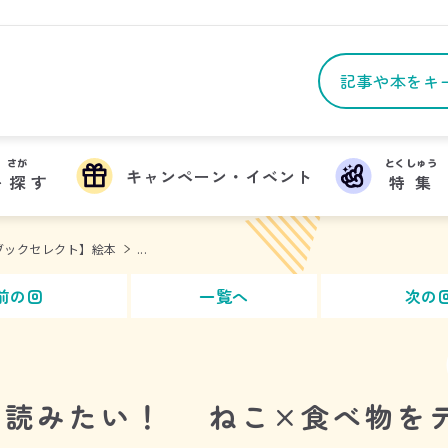
さが
とくしゅう
キャンペーン・イベント
を
探
す
特集
ブックセレクト】絵本
...
前の回
一覧へ
次の
に読みたい！ ねこ×食べ物を