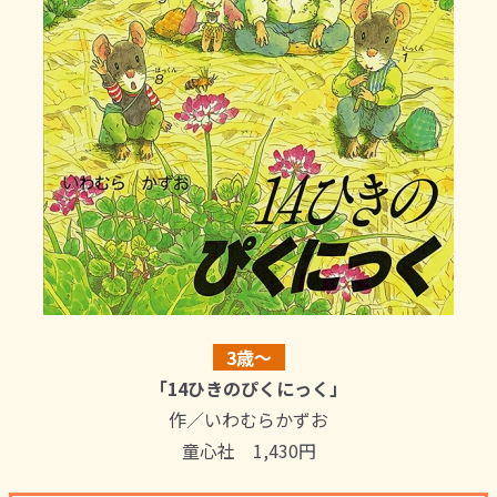
3歳～
「14ひきのぴくにっく」
作／いわむらかずお
童心社 1,430円