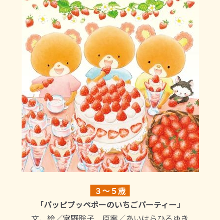
３～５歳
「パッピプッペポーのいちごパーティー」
文、絵／宮野聡子 原案／あいはらひろゆき