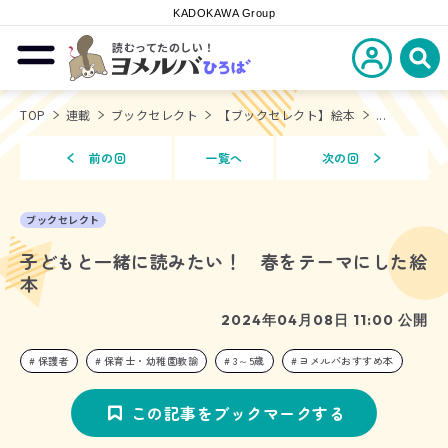
KADOKAWA Group
読むってたのしい！
新規会員登
メニューを開閉する
ヨメルバひろば
検
TOP
連載
ブックセレクト
【ブックセレクト】絵本
...
前の回
一覧へ
次の回
ブックセレクト
子どもと一緒に読みたい！ 春をテーマにした絵
本
2024年04月08日 11:00 公開
保護者
保育士・幼稚園教諭
3～5歳
ヨメルバおすすめ本
この記事をブックマークする