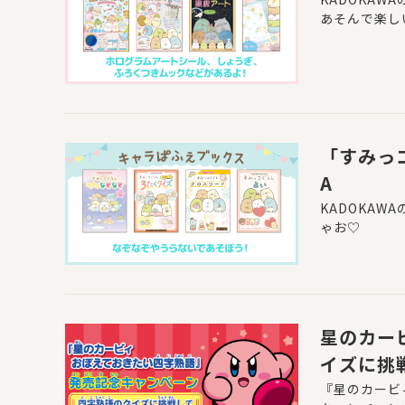
あそんで楽し
「すみっ
A
KADOKA
ゃお♡
星のカー
イズに挑
『星のカービ