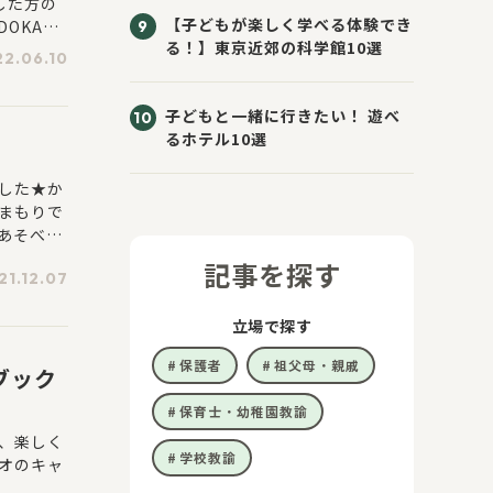
した方の
【子どもが楽しく学べる体験でき
OKAWA
る！】東京近郊の科学館10選
ぜひ挑戦
2.06.10
59まで】
子どもと一緒に行きたい！ 遊べ
るホテル10選
した★か
まもりで
あそべる
記事を探す
21.12.07
立場で探す
保護者
祖父母・親戚
ブック
保育士・幼稚園教諭
、楽しく
学校教諭
オのキャ