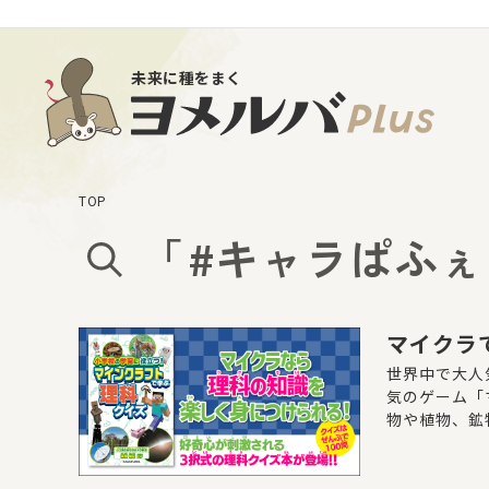
未来に種をまく
TOP
「
#キャラぱふぇ
マイクラ
世界中で大人
気のゲーム「
物や植物、鉱
を結びつけた