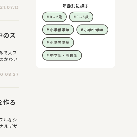
年齢別に探す
21.07.13
0～2歳
3～5歳
小学低学年
小学中学年
中のス
小学高学年
外で大ブ
中学生・高校生
のかわい
0.08.27
を作ろ
フルなシ
ナルデザ