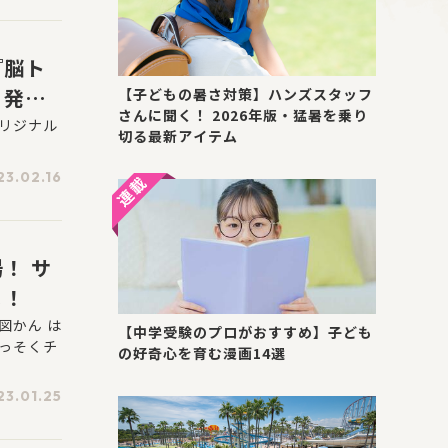
『脳ト
』発売
【子どもの暑さ対策】ハンズスタッフ
さんに聞く！ 2026年版・猛暑を乗り
リジナル
切る最新アイテム
23.02.16
！ サ
よ！
図かん は
【中学受験のプロがおすすめ】子ども
っそくチ
の好奇心を育む漫画14選
23.01.25