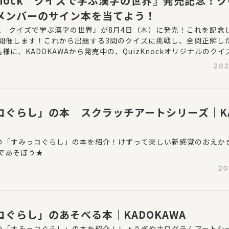
zKnock クイズで学ぶ漢字の世界』発売記念！
メンバーのサイン本を当てよう！
nock クイズで学ぶ漢字の世界』が8月4日（木）に発売！これを記念
開催します！これから出題する3問のクイズに挑戦し、全問正解し
様に、KADOKAWAから発売中の、QuizKnockオリジナルのク
府県の知識を楽しく身につけることができる『QuizKnock クイ
202
（伊沢拓司さん、山本祥彰さん、河村拓哉さん、鶴崎修功さんの直
レゼント♪ぜひ挑戦してみてくださいね☆【応募期間：2022年8月
～8月31日(水)23:59まで】
コぐらし」の本 スクラッチアートシリーズ｜KA
WAの「すみっコぐらし」の本を紹介！けずって楽しい新感覚のおえか
であそぼう★
20
コぐらし」のあそべる本｜KADOKAWA
WAの「すみっコぐらし」の本を紹介！しょうぎやホログラムアートシ