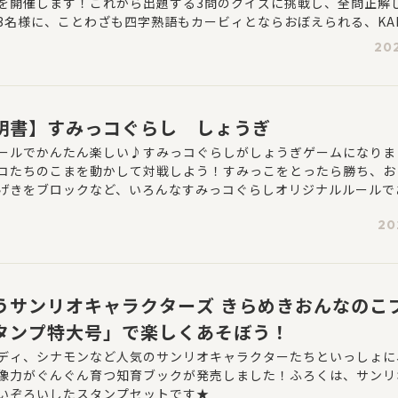
を開催します！これから出題する3問のクイズに挑戦し、全問正解
3名様に、ことわざも四字熟語もカービィとならおぼえられる、KAD
「星のカービィ」の学習シリーズ2 冊をセットにしてプレゼント♪
202
ね☆【応募期間：2022年6月10日(金)10:00～6月22日(水)23:
明書】すみっコぐらし しょうぎ
ールでかんたん楽しい♪すみっコぐらしがしょうぎゲームになりま
コたちのこまを動かして対戦しよう！すみっこをとったら勝ち、お
げきをブロックなど、いろんなすみっコぐらしオリジナルルールで
20
うサンリオキャラクターズ きらめきおんなのこ
タンプ特大号」で楽しくあそぼう！
ディ、シナモンなど人気のサンリオキャラクターたちといっしょに
像力がぐんぐん育つ知育ブックが発売しました！ふろくは、サンリ
いぞろいしたスタンプセットです★