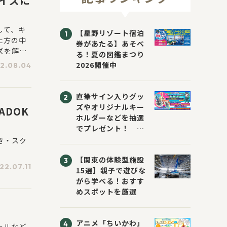
クイズに
して、キ
【星野リゾート宿泊
た方の中
券があたる】あそべ
イズを解き
る！夏の図鑑まつり
ズで学ぶ4
2026開催中
2.08.04
筆サイン
5日
直筆サイン入りグッ
ズやオリジナルキー
DOK
ホルダーなどを抽選
でプレゼント！
「KADOKAWA 夏の
き・スク
ウォーターチャレン
【関東の体験型施設
ジブックフェア2026
22.07.11
15選】親子で遊びな
～すまない先生と読
がら学べる！おすす
書にチャレンジ！
めスポットを厳選
～」が開催！
アニメ「ちいかわ」
ールなど