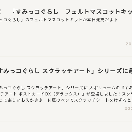
！ 『すみっコぐらし フェルトマスコットキ
っコぐらし」のフェルトマスコットキットが本日発売だよ♪
20
すみっコぐらし スクラッチアート」シリーズに
みっコぐらし スクラッチアート」シリーズに 大ボリュームの『す
ッチアート ポストカードDX（デラックス）』が登場しました！スク
って楽しいおえかき♪ 付属のペンでスクラッチシートをけずると
たちのイラストがでてきます。 「星空さんぽ」「おばけのナイト
20
ルーツバケーション」「みんなあつまるんです」などの人気テーマ