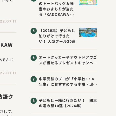
のトートバッグ＆読
書のおまもりが当た
る「KADOKAWA ち
いかわブックフェア
22.07.11
2026サマー」が開
【2026年】子どもと
催！ スマホ壁紙は
泊りがけで行きた
応募者全員にプレゼ
い！ 大型プール20選
ント！
KAW
オートクッカーやアウトドアワゴ
あそんじ
ンが当たるプレゼントキャンペー
ン！ Sassyのえほん10周年大
22.07.11
感謝祭！
中学受験のプロが「小学校3・4
年生」におすすめする小説・児童
書10選
熟語ク
子どもと一緒に行きたい！ 関東
の道の駅10選【2026年】
記念して、