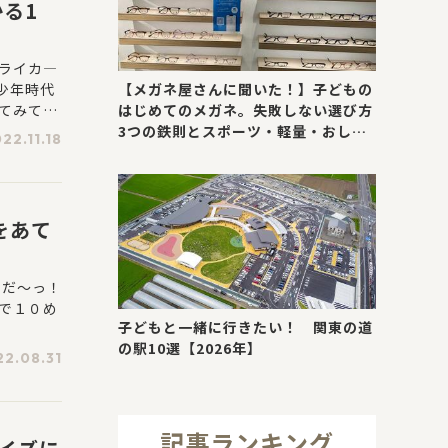
る1
ライカ―
【メガネ屋さんに聞いた！】子どもの
少年時代
はじめてのメガネ。失敗しない選び方
てみてく
3つの鉄則とスポーツ・軽量・おしゃ
22.11.18
れが叶う最新トレンド
をあて
いだ～っ！
で１０め
子どもと一緒に行きたい！ 関東の道
の駅10選【2026年】
22.08.31
記事ランキング