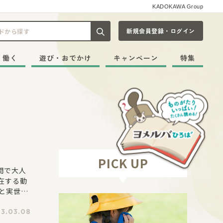
KADOKAWA Group
新規会員登録・ログイン
記事や本をキーワードから探す
・働く
遊び・おでかけ
キャンペーン
特集
！
PICK UP
間で大人
在する動
と実世界
3.03.08