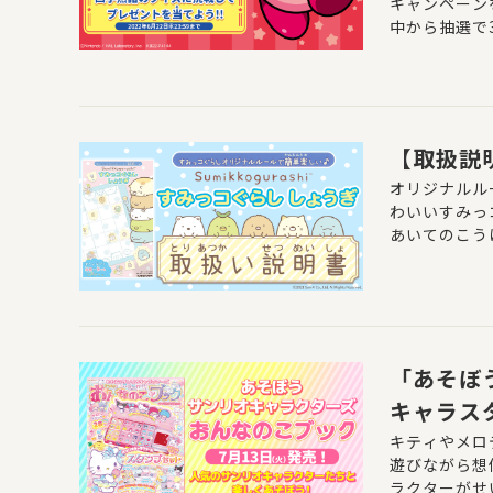
キャンペーン
中から抽選で
から発売中の
してみてください
【取扱説
オリジナルル
わいいすみっ
あいてのこう
よ♪
「あそぼ
キャラス
キティやメロ
遊びながら想
ラクターがせ