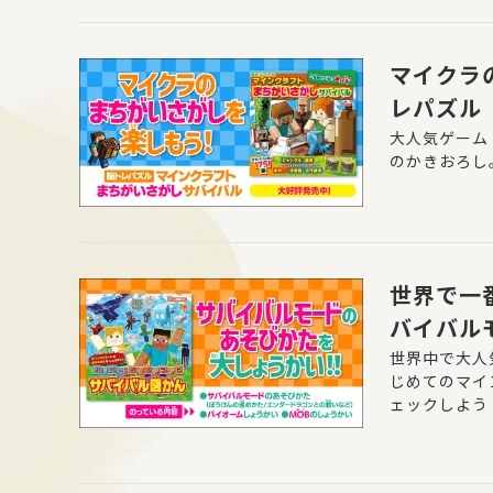
マイクラ
レパズル
中！
大人気ゲーム
のかきおろし
世界で一
バイバル
世界中で大人
じめてのマイ
ェックしよう