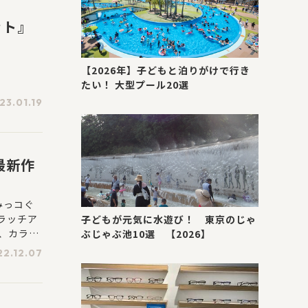
ット』
【2026年】子どもと泊りがけで行き
たい！ 大型プール20選
23.01.19
最新作
みっコぐ
ラッチア
子どもが元気に水遊び！ 東京のじゃ
、カラフ
ぶじゃぶ池10選 【2026】
パーク」
22.12.07
が大集