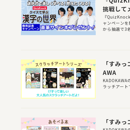
『Qui
挑戦して
『QuizK
ャンペーンを
から抽選で3名
ながら47都道
7都道府県』
入り！）をプ
（金）16:00
「すみっ
AWA
KADOKA
ラッチアート
「すみっ
KADOKA