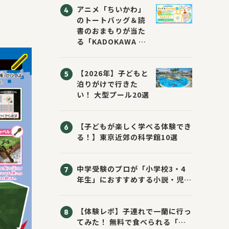
アニメ「ちいかわ」
ジブックフェア2026
のトートバッグ＆読
～すまない先生と読
書のおまもりが当た
書にチャレンジ！
る「KADOKAWA ち
～」が開催！
いかわブックフェア
2026サマー」が開
【2026年】子どもと
催！ スマホ壁紙は
泊りがけで行きた
応募者全員にプレゼ
い！ 大型プール20選
ント！
【子どもが楽しく学べる体験でき
る！】東京近郊の科学館10選
中学受験のプロが「小学校3・4
年生」におすすめする小説・児童
書10選
【体験レポ】子連れで一蘭に行っ
てみた！ 無料で食べられる「お