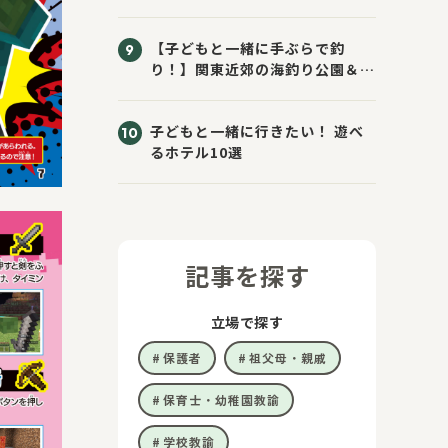
子様ラーメン」の頼み方
【子どもと一緒に手ぶらで釣
り！】関東近郊の海釣り公園＆施
設10選
子どもと一緒に行きたい！ 遊べ
るホテル10選
記事を探す
立場で探す
保護者
祖父母・親戚
保育士・幼稚園教諭
学校教諭